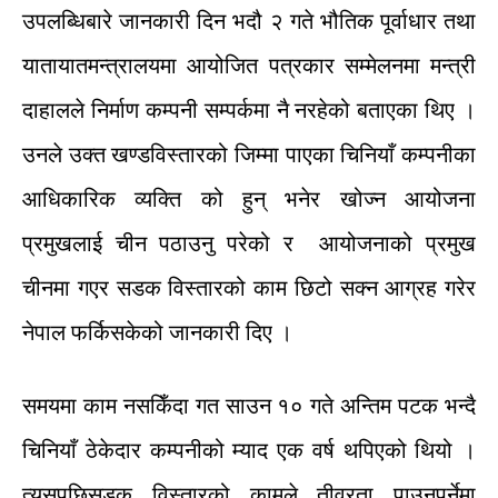
उपलब्धिबारे
जानकारी
दिन
भदौ
२
गते
भौतिक
पूर्वाधार
तथा
यातायात
मन्त्रालयमा
आयोजित
पत्रकार
सम्मेलनमा
मन्त्री
दाहालले
निर्माण
कम्पनी
सम्पर्कमा
नै
नरहेको
बताएका
थिए
।
उनले
उक्त
खण्ड
विस्तारको
जिम्मा
पाएका
चिनियाँ
कम्पनीका
आधिकारिक
व्यक्ति
को
हुन्
भनेर
खोज्न
आयोजना
प्रमुखलाई
चीन
पठाउनु
परेको
र
आयोजनाको
प्रमुख
चीनमा
गएर
सडक
विस्तारको
काम
छिटो
सक्न
आग्रह
गरेर
नेपाल
फर्किसकेको
जानकारी
दिए
।
समयमा
काम
नसकिँदा
गत
साउन
१०
गते
अन्तिम
पटक
भन्दै
चिनियाँ
ठेकेदार
कम्पनीको
म्याद
एक
वर्ष
थपिएको
थियो
।
त्यसपछि
सडक
विस्तारको
कामले
तीव्रता
पाउनुपर्नेमा