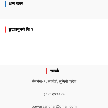
अन्य खबर
छुटाउनुभयो कि ?
सम्पर्क
सैनामैना-१, रुपन्देही, लुम्बिनी प्रदेश
९८४१२५१०४५
powersanchar@gmail.com