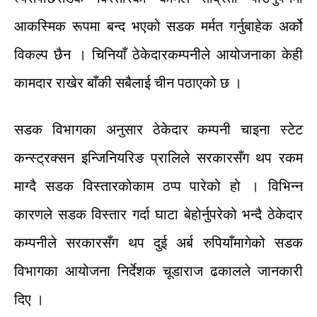
आकस्मिक
रूपमा
बन्द
भएको
सडक
मर्मत
गर्नुबाहेक
अर्को
विकल्प
छैन
।
चिनियाँ
ठेकेदार
कम्पनीले
आयोजनाका
केही
कामदार
राखेर
बाँकी
सबैलाई
चीन
पठाएको
छ
।
सडक
विभागका
अनुसार
ठेकेदार
कम्पनी
चाइना
स्टेट
कन्स्ट्रक्सन
इन्जिनियरिङ
प्रालिले
सरकारसँग
थप
रकम
माग्दै
सडक
विस्तारको
काम
ठप्प
पारेको
हो
।
विभिन्न
कारणले
सडक
विस्तार
गर्दा
घाटा
बेहोर्नुपरेको
भन्दै
ठेकेदार
कम्पनीले
सरकारसँग
थप
दुई
अर्ब
रुपियाँ
मागेको
सडक
विभागका
आयोजना
निर्देशक
चूडाराज
ढकालले
जानकारी
दिए
।