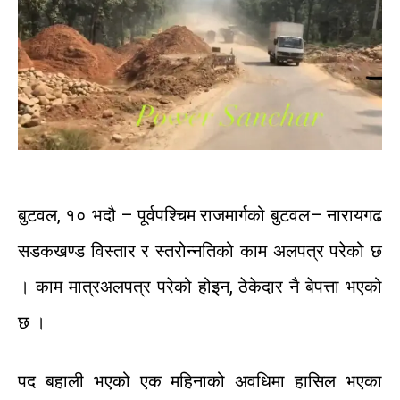
बुटवल
,
१०
भदौ
–
पूर्वपश्चिम
राजमार्गको
बुटवल
–
नारायगढ
सडकखण्ड
विस्तार
र
स्तरोन्नतिको
काम
अलपत्र
परेको
छ
।
काम
मात्र
अलपत्र
परेको
होइन
,
ठेकेदार
नै
बेपत्ता
भएको
छ
।
पद
बहाली
भएको
एक
महिनाको
अवधिमा
हासिल
भएका