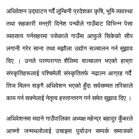
अधिवेशन
उद्घाटन
गर्दै
लुम्बिनी
प्रदेशका
कृषि
,
भूमि
व्यवस्था
तथा
सहकारी
मन्त्री
दिनेश
पन्थीले
गाउँबाट
विभिन्न
पेसा
व्यवसाय
गर्न
सहरमा
पसेकाले
गाउँमा
आफुले
सिकेको
सीप
लगानी
गरेर
साना
तथा
मझौला
उद्योग
सञ्चालन
गर्न
सुझाव
दिए
।
उनले
परम्परागत
शैलिमा
सञ्चालन
भएको
हाम्रा
संस्कृतिहरूलाई
पश्चिमेली
संस्कृतितर्फ
नढाल्न
आग्रह
गर्दै
तिज
मिलन
सङ्गै
अधिवेशन
भएको
हुँदा
सर्वसम्मत
तरिकाले
काम
गर्न
सक्नेलाई
नेतृत्व
हस्तान्तरण
गर्न
समेत
सुझाव
दिए
।
अधिवेशनमा
मदाने
गाउँपालिका
अध्यक्ष
महेन्द्र
बहादुर
कुँबरले
आफ्नो
जन्मथलोलाई
उचाइमा
पुर्याउन
सम्पर्क
समाजको