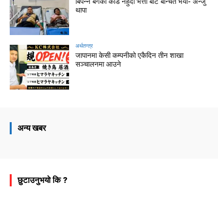
बिपन्न बर्गको कार्ड नहुदा भत्ता बाट बन्चित भयौ- अन्जु
थापा
अर्थतन्त्र
जापानमा केसी कम्पनीको एकैदिन तीन शाखा
सञ्चालनमा आउने
अन्य खबर
छुटाउनुभयो कि ?