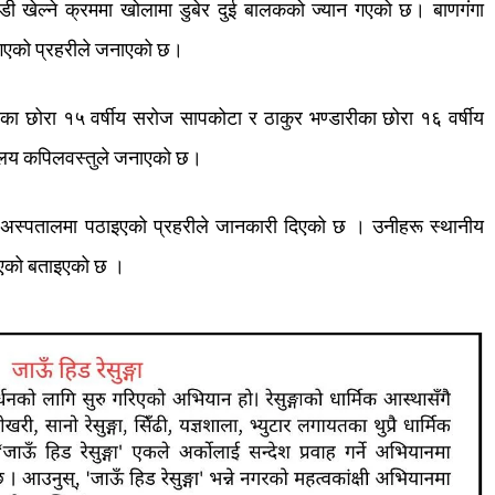
डी
खेल्ने
क्रममा
खोलामा
डुबेर
दुई
बालकको
ज्यान
गएको
छ।
बाणगंगा
गएको
प्रहरीले
जनाएको
छ।
ाका
छोरा
१५
वर्षीय
सरोज
सापकोटा
र
ठाकुर
भण्डारीका
छोरा
१६
वर्षीय
ालय
कपिलवस्तुले
जनाएको
छ।
अस्पतालमा
पठाइएको
प्रहरीले
जानकारी
दिएको
छ
।
उनीहरू
स्थानीय
एको
बताइएको
छ
।