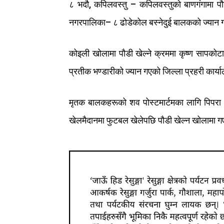
८ भदौ, कपिलवस्तु – कपिलवस्तुको
बाणगंगामा
पौ
नगरपालिका
–
८
ढोडेकोल
बस्ने
दुई
बालकको
ज्यान
कोइली
खोलामा
पौडी
खेल्ने
क्रममा
कृष्ण
सापकोट
प्रतीक
भण्डारीको
ज्यान
गएको
जिल्ला
प्रहरी
कार्य
मृतक
बालकहरूको
शव
पोस्टमार्टमका
लागि
पिपरा
खेलमैदानमा
फुटबल
खेलेपछि
पौडी
खेल्न
खोलामा
ग