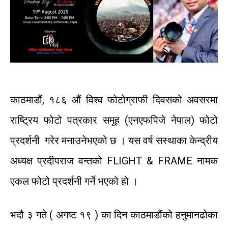
काठमाडौं
,
१८६
औं
विश्व
फोटोग्राफी
दिवसको
अवसरमा
राष्ट्रिय
फोटो पत्रकार
समूह
(
एनएफपिजे
नेपाल
)
फोटो
प्रदर्शनी
गरेर
मनाउने
भएको छ ।
यस
वर्ष
सस्थाका
केन्द्रीय
अध्यक्ष
प्रदीपराज
वन्तको
FLIGHT & FRAME
नामक
एकल
फोटो
प्रदर्शनी
गर्ने
भएको
हो
।
भदौ
३
गते
(
अगष्ट
१९ ) का
दिन
काठमाडौंको
हनुमानढोका