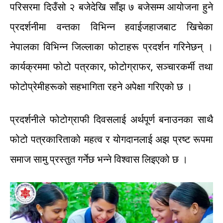
परिसरमा
दिउँसो
२
बजेदेखि
साँझ
७
बजेसम्म
आयोजना
हुने
प्रदर्शनीमा
वन्तका
विभिन्न
हवाईजहाजबाट
खिचेका
नेपालका
विभिन्न
जिल्लाका
फोटाहरू
प्रदर्शन
गरिनेछन्
।
कार्यक्रममा
फोटो पत्रकार
,
फोटोग्राफर
,
सञ्चारकर्मी
तथा
फोटोप्रेमीहरूको
सहभागिता
रहने
अपेक्षा
गरिएको
छ
।
प्रदर्शनीले
फोटोग्राफी
दिवसलाई
अर्थपूर्ण
बनाउनका
साथै
फोटो
पत्रकारिताको
महत्व
र
योगदानलाई
अझ
प्रष्ट
रूपमा
समाज सामु
प्रस्तुत
गर्नेछ
भन्ने
विश्वास लिइएको छ
।