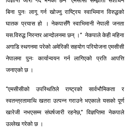
विज्ञप्ति
जारी
गर्दै
भनेका
छन
“
एमसीसी
सम्झौता
संशोधन
बिना
पुनः
लागू
गर्न
खोज्नु
राष्ट्रिय
स्वाभिमान विरुद्धको
घातक
प्रयास
हो ।
नेकपासँगै
स्वाभिमानी
नेपाली
जनता
यस.विरुद्ध
निरन्तर
आन्दोलनमा
छन्
।”
नेकपाले
केही
महिना
अगाडि
स्थगनमा
परेको
अमेरिकी
सहयोग
परियोजना
एमसीसी
नेपालमा
पुनः
कार्यान्वयन
गर्न
लागिएको
प्रति
आपत्ति
जनाएको
छ
।
“
एमसीसीको
उपस्थितिले
राष्ट्रको
सार्वभौमिकता
र
स्वतन्त्रतामाथि
खतरा
उत्पन्न
गराउने
भएकाले
यसको
पूर्ण
खारेजी
नभएसम्म
संघर्ष
जारी
रहनेछ
,” विज्ञप्तिमा नेकपाले
उल्लेख गरेको छ ।