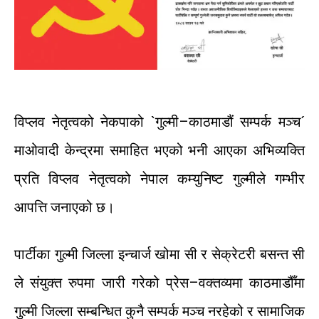
विप्लव
नेतृत्वको
नेकपाको
`
गुल्मी
–
काठमाडौं
सम्पर्क
मञ्च´
माओवादी
केन्द्रमा
समाहित
भएको
भनी
आएका
अभिव्यक्ति
प्रति
विप्लव
नेतृत्वको
नेपाल
कम्युनिष्ट
गुल्मीले
गम्भीर
आपत्ति
जनाएको
छ।
पार्टीका
गुल्मी
जिल्ला
इन्चार्ज
खोमा
सी
र
सेक्रेटरी
बसन्त
सी
ले
संयुक्त
रुपमा
जारी
गरेको
प्रेस
–
वक्तव्यमा
काठमाडौँमा
गुल्मी
जिल्ला
सम्बन्धित
कुनै
सम्पर्क
मञ्च
नरहेको
र
सामाजिक