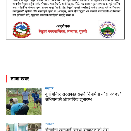
ताजा खबर
समाचार
दुर्गा मन्दिर सरसफाइ सङ्गै ‘सैनामैना कोरा २०२६’
अभियानको औपचारिक शुभारम्भ
समाचार
सैनामैना खानेपानी संस्था बनकट्टाको सेवा