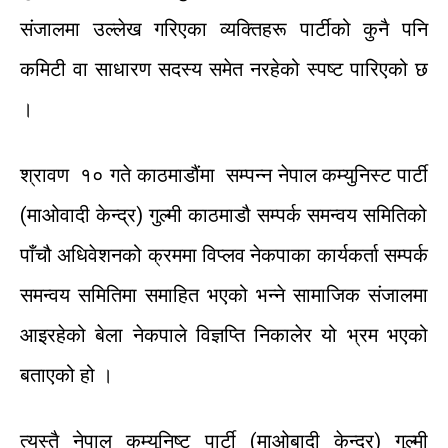
संजालमा
उल्लेख
गरिएका
व्यक्तिहरू
पार्टीको
कुनै
पनि
कमिटी
वा
साधारण
सदस्य
समेत
नरहेको
स्पष्ट
पारिएको
छ
।
श्रावण
१०
गते
काठमाडौं
मा
सम्पन्न
नेपाल
कम्युनिस्ट
पार्टी
(
माओवादी
केन्द्र
)
गुल्मी
काठमाडौ
सम्पर्क
समन्वय
समितिको
पाँचौ
अधिवेशनको
क्रममा
विप्लव
नेकपाका
कार्यकर्ता
सम्पर्क
समन्वय
समितिमा
समाहित
भएको
भन्ने
सामाजिक
संजालमा
आइरहेको
बेला
नेकपाले
विज्ञप्ति
निकालेर
यो
भ्रम
भएको
बताएको
हो ।
त्यस्तै
नेपाल
कम्युनिष्ट
पार्टी
(
माओबादी
केन्द्र
)
गुल्मी