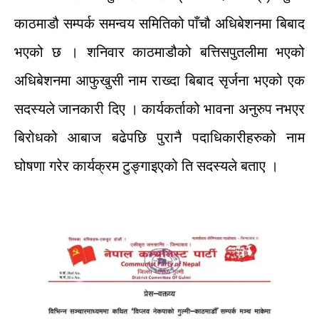
काठमाडौ
सम्पर्क
समन्वय
समितिको
पाँचौ
अधिबेशनमा
बिबाद
भएको
छ
।
शनिवार
काठमाडौको
बत्तिसपुतलीमा
भएको
अधिबेशनमा
आफुखुसी
नाम
राख्दा
बिबाद
सृर्जना
भएको
एक
सदस्यले
जानकारी
दिए
।
कार्यकर्ताको
भावना
अनुरुप
नभएर
बिरोधको
आबाज
बढेपछि
पुरानै
पदाधिकारीहरुको
नाम
घोषणा
गरेर
कार्यक्रम
टुङ्गाइएको
ति
सदस्यले
बताए
।