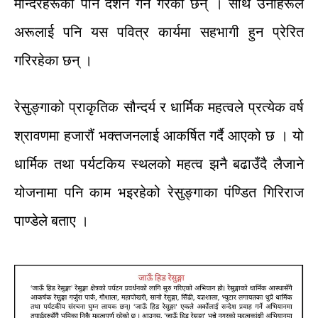
मन्दिरहरूको
पनि
दर्शन
गर्ने
गरेका
छन् ।
साथै
उनीहरूले
अरूलाई
पनि
यस
पवित्र
कार्यमा
सहभागी
हुन
प्रेरित
गरिरहेका
छन्
।
रेसुङ्गाको
प्राकृतिक
सौन्दर्य
र
धार्मिक
महत्वले
प्रत्येक
वर्ष
श्रावणमा
हजारौं
भक्तजनलाई
आकर्षित
गर्दै
आएको
छ
।
यो
धार्मिक
तथा
पर्यटकिय
स्थलको
महत्व
झनै
बढाउँदै
लैजाने
योजनामा
पनि
काम
भइरहेको
रेसुङ्गाका
पंण्डित
गिरिराज
पाण्डेले
बताए
।