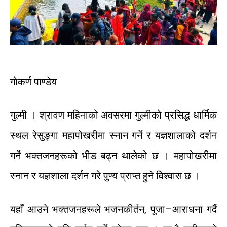
गोकर्ण
पाण्डेय
गुल्मी
।
श्रावण
महिनाको
अवसरमा
गुल्मीको
प्रसिद्ध
धार्मिक
स्थल
रेसुङ्गा
महापोखरीमा
स्नान
गर्ने
र
यज्ञशालाको
दर्शन
गर्ने
भक्तजनहरूको
भीड
बढ्न
थालेको
छ
।
महापोखरीमा
स्नान
र
यज्ञशाला
दर्शन
गरे
पुण्य
प्राप्त
हुने
विश्वास
छ
।
यहाँ
आउने
भक्तजनहरूले
भजन
कीर्तन
,
पूजा
–
आराधना
गर्दै