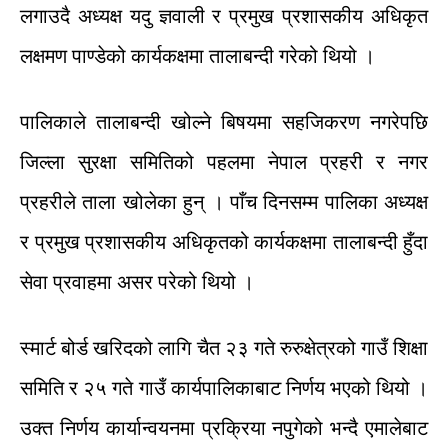
लगाउदै
अध्यक्ष
यदु
ज्ञवाली
र
प्रमुख
प्रशासकीय
अधिकृत
लक्षमण
पाण्डेको
कार्यकक्षमा
तालाबन्दी
गरेको
थियो
।
पालिकाले
तालाबन्दी
खोल्ने
बिषयमा
सहजिकरण
नगरेपछि
जिल्ला
सुरक्षा
समितिको
पहलमा
नेपाल
प्रहरी
र
नगर
प्रहरीले
ताला
खोलेका
हुन्
।
पाँच
दिनसम्म
पालिका
अध्यक्ष
र
प्रमुख
प्रशासकीय
अधिकृतको
कार्यकक्षमा
तालाबन्दी
हुँदा
सेवा
प्रवाहमा
असर
परेको
थियो
।
स्मार्ट
बोर्ड
खरिदको
लागि
चैत
२३
गते
रुरुक्षेत्रको
गाउँ
शिक्षा
समिति
र
२५
गते
गाउँ कार्यपालिकाबाट
निर्णय
भएको
थियो
।
उक्त
निर्णय
कार्यान्वयनमा
प्रक्रिया
नपुगेको
भन्दै
एमालेबाट