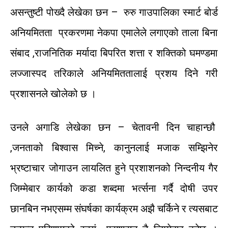
असन्तुष्टी
पोख्दै
लेखेका
छन
–
रुरु
गाउपालिका
स्मार्ट
बोर्ड
अनियमितता
प्रकरणमा
नेकपा
एमालेले
लगाएको
ताला
बिना
संबाद
,
राजनितिक
मर्यादा
बिपरित
शत्ता
र
शक्तिको
घमण्डमा
लज्जास्पद
तरिकाले
अनियमिततालाई
प्रशय
दिने
गरी
प्रशासनले
खोलेको
छ
।
उनले अगाडि लेखेका छन –
चेतावनी
दिन
चाहान्छौ
,
जनताको
बिश्वास
मिच्ने
,
कानुनलाई
मजाक
सम्झिने
र
भ्रष्टाचार
जोगाउन
लायलित
हुने
प्रशाशनको
निन्दनीय
गैर
जिम्मेबार
कार्यको
कडा
शब्दमा
भर्त्सना
गर्दै
दोषी
उपर
छानबिन
नभएसम्म
संघर्षका
कार्यक्रम
अझै
चर्किने
र
त्यसबाट