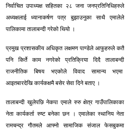
निर्वाचित
उपाध्यक्ष
सहितका
२८
जना
जनप्रतिनिधिहरुले
अध्यक्षलाई
ध्यानाकर्षण
पत्र
बुझाउनुका
साथै
एमालेले
पालिकामा
तालाबन्दी
गरेको
थियो
।
प्रमुख
प्रशासकीय
अधिकृत
लक्षमण
पाण्डेले
आफुहरुले
कतै
पनि
किर्ते
काम
नगरेको
प्रतिक्रिया
दिदै
तालाबन्दी
राजनीतिक
बिषय
भएकोले
विवाद
सामान्य
भएमा
आइतबारदेखि
कार्यकक्षमै
बसेर
सेवा
दिने
बताए
।
तालाबन्दी
खुलेपछि
नेकपा
एमाले
रुरु
क्षेत्र
गाउँपालिकाका
नेता
कार्यकर्ता
रुष्ट
बनेका
छन
।
एमालेका
स्थानिय
नेता
रामचन्द्र
गौतमले
आफ्नो
सामाजिक
संजाल
फेसबुकमा