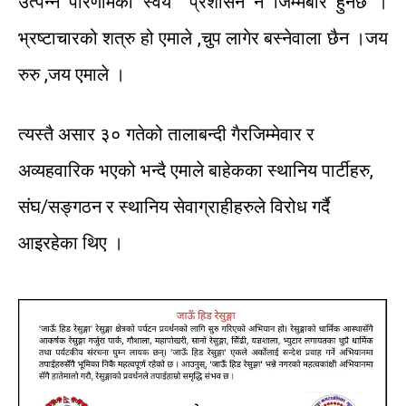
उत्पन्न
परिणामको
स्वयं
प्रशासन
नै
जिम्मेबार
हुनेछ
।
भ्रष्टाचारको
शत्रु
हो
एमाले
,
चुप
लागेर
बस्नेवाला
छैन
।
जय
रुरु
,
जय
एमाले
।
त्यस्तै
असार
३०
गतेको
तालाबन्दी
गैरजिम्मेवार
र
अव्यहवारिक
भएको
भन्दै
एमाले
बाहेकका
स्थानिय
पार्टीहरु
,
संघ/
सङ्गठन
र
स्थानिय
सेवाग्राहीहरुले
विरोध
गर्दै
आइरहेका
थिए
।