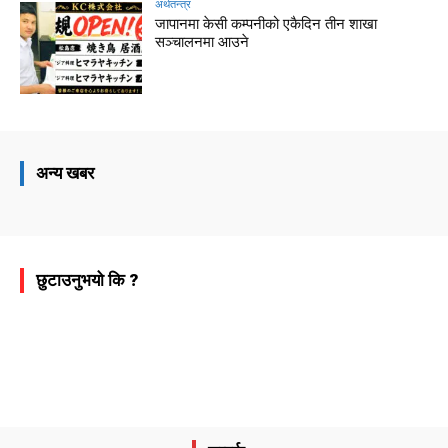
अर्थतन्त्र
जापानमा केसी कम्पनीको एकैदिन तीन शाखा
सञ्चालनमा आउने
अन्य खबर
छुटाउनुभयो कि ?