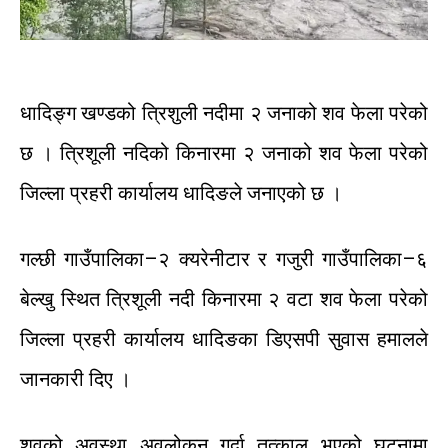
धादिङ्ग
खण्डको त्रिशुली
नदीमा
२
जनाको
शव
फेला
परेको
छ
।
त्रिशूली
नदि
को
किनारमा
२
जनाको
शव
फेला
परेको
जिल्ला
प्रहरी
कार्यालय
धादिङले
जनाएको
छ
।
गल्छी
गाउँपालिका
–
२
क्यरेनीटार
र
गजुरी
गाउँपालिका
–
६
बेल्खु स्थित
त्रिशूली
नदी
किनारमा
२
वटा
शव
फेला
परेको
जिल्ला
प्रहरी
कार्यालय
धादिङका
डिएसपी
सुवास
हमालले
जानकारी
दिए
।
शवको
अवस्था
अवलोकन
गर्दा
तत्काल
भएको
घटनामा