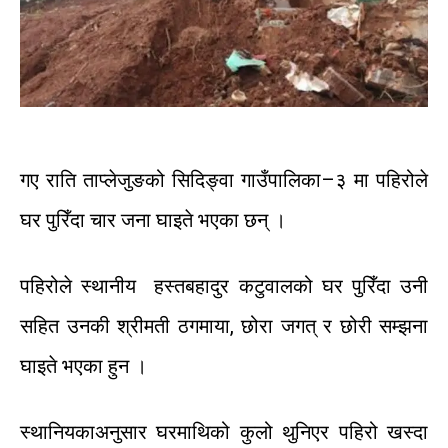
गए
राति
ताप्लेजुङको
सिदिङ्वा
गाउँपालिका
–
३
मा
पहिरोले
घर
पुरिँदा
चार
जना
घाइते
भएका
छन्
।
पहिरोले
स्थानीय
हस्तबहादुर
कटुवालको
घर
पुरिँदा
उनी
सहित
उनकी
श्रीमती
ठगमाया
,
छोरा
जगत्
र
छोरी
सम्झना
घाइते
भएका
हुन
।
स्थानियका
अनुसार
घरमाथिको
कुलो
थुनिएर
पहिरो
खस्दा