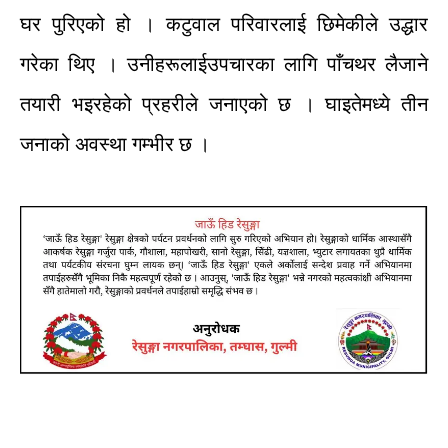
घर
पुरिएको
हो
।
कटुवाल
परिवारलाई
छिमेकीले
उद्धार
गरेका
थिए
।
उनीहरूलाई
उपचारका
लागि
पाँचथर
लैजाने
तयारी
भइरहेको
प्रहरीले
जनाएको
छ
।
घाइतेमध्ये
तीन
जनाको
अवस्था
गम्भीर
छ
।