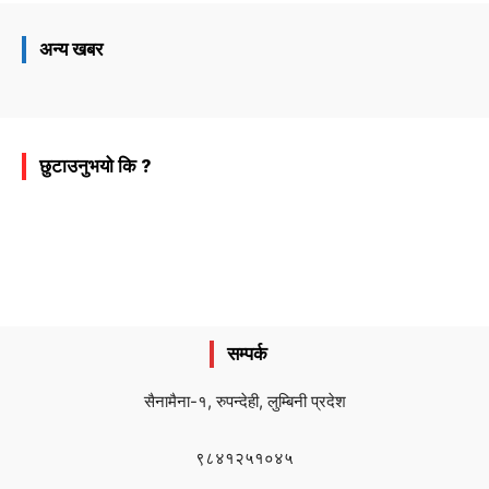
अन्य खबर
छुटाउनुभयो कि ?
सम्पर्क
सैनामैना-१, रुपन्देही, लुम्बिनी प्रदेश
९८४१२५१०४५