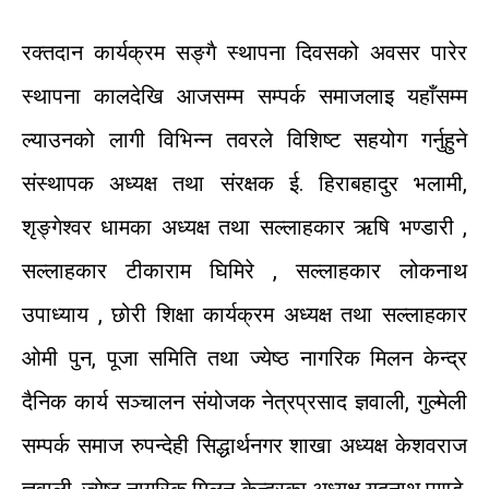
रक्तदान
कार्यक्रम
सङ्गै
स्थापना
दिवसको
अवसर
पारेर
स्थापना
कालदेखि
आजसम्म
सम्पर्क
समाजलाइ
यहाँसम्म
ल्याउनको
लागी
विभिन्न
तवरले
विशिष्ट
सहयोग
गर्नुहुने
संस्थापक
अध्यक्ष
तथा
संरक्षक
ई
.
हिराबहादुर
भलामी
,
शृङ्गेश्वर
धामका
अध्यक्ष
तथा
सल्लाहकार
ऋषि
भण्डारी
,
सल्लाहकार
टीकाराम
घिमिरे
,
सल्लाहकार
लोकनाथ
उपाध्याय
,
छोरी
शिक्षा
कार्यक्रम
अध्यक्ष
तथा
सल्लाहकार
ओमी
पुन
,
पूजा
समिति
तथा
ज्येष्ठ
नागरिक
मिलन
केन्द्र
दैनिक
कार्य
सञ्चालन
संयोजक
नेत्रप्रसाद
ज्ञवाली
,
गुल्मेली
सम्पर्क
समाज
रुपन्देही
सिद्धार्थनगर
शाखा
अध्यक्ष
केशवराज
ज्ञवाली
,
ज्येष्ठ
नागरिक
मिलन केन्द्रका
अध्यक्ष
यदुनाथ
पाण्डे
,