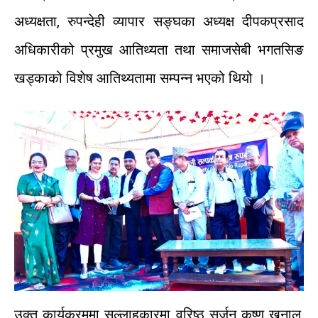
अध्यक्षता
,
रुपन्देही
व्यापार
सङ्घका
अध्यक्ष
दीपकप्रसाद
अधिकारीको
प्रमुख
आतिथ्यता
तथा
समाजसेबी
भगतसिङ
खड्काको
विशेष
आतिथ्यतामा
सम्पन्न
भएको
थियो
।
उक्त
कार्यक्रममा
सल्लाहकारमा
वरिष्ठ
सर्जन
कृष्ण
खनाल
,