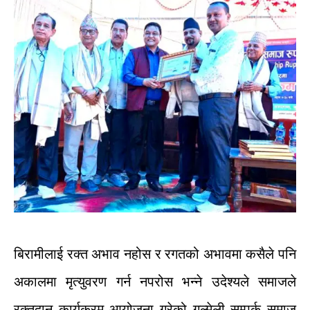
बिरामीलाई
रक्त
अभाव
नहोस
र
रगतको
अभावमा
कसैले
पनि
अकालमा
मृत्युवरण
गर्न
नपरोस
भन्ने
उदेश्यले
समाजले
रक्तदान
कार्यक्रम
आयोजना
गरेको
गुल्मेली
सम्पर्क
समाज