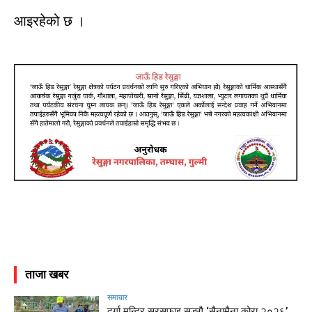
आइरहेको
छ
।
ताजा खबर
समाचार
दुर्गा मन्दिर सरसफाइ सङ्गै ‘सैनामैना कोरा २०२६’