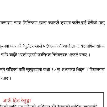
यनगरमा
ग्यास
सिलिन्डमा
खाना
पकाउने
क्रममा
जलेर
दाई
बैनीको
मृत्यु
क्रममा
ग्यासको
रेगुलेटर
खाले
पछि
एक्कासी
आगो
लाग्दा
१८
बर्षिया
सोनम
गंभीर
घाईते
भएको
प्रहरी
उपरिक्षक
निरंजनदत्त
भट्टले
बताए
।
ोनम
राष्ट्रिय
माबि
मुरफुटवामा
कक्षा
१०
मा
अध्ययरत
थिईन
।
बिधालयमा
बताए
।