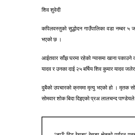
शिव
शुवेदी
कपिलवस्तुको
सुद्धोदन
गाउँपालिका
वडा
नम्बर
५
ज
भएको
छ
।
आईतवार
साँझ
घरमा
रहेको
ग्यासमा
खाना
पकाउने
यादव
र
उनका
दाई
२५
बर्षिय
शिव
कुमार
यादव
जलेर
दुबैको
उपचारको
क्रममा
मृत्यु
भएको
हो
।
मृतक
स
सोमवार
शोक
बिदा
दिइएको
प्रअ
लालचन्द
पाण्डेयले