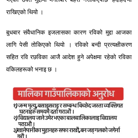
राखिएको
थियो
।
बुधबार
संवैधानिक
इजलासका
कारण
रविको
मुद्दा
आजका
लागि
पेसी
तोकिएको
थियो
।
रविको
बन्दी
प्रत्यक्षीकरण
सहित
रवि
र
छविका
आजै
आदेश
हुने
अपेक्षमा
रहेको
रविका
वकिलहरूको
भनाइ
छ
।