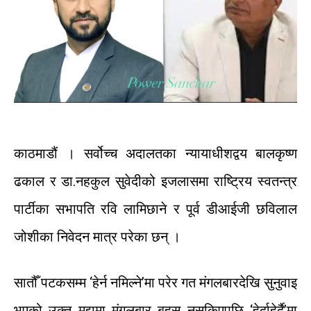
काठमाडौं
।
सर्वोच्च
अदालतका
न्यायाधीशद्वय
बालकृष्ण
ढकाल
र
डा
.
नहकुल
सुवेदीको
इजलासमा
राष्ट्रिय
स्वतन्त्र
पार्टीका
सभापति
रवि
लामिछाने
र
पूर्व डीआईजी
छविलाल
जोशीका
निवेदन
मात्र
परेका
छन्
।
सातौँ पटकसम्म
‘
हेर्न
नमिल्ने
’
मा
परेर
गत
मंगलबारदेखि
सुनुवाइ
भएको
उक्त
मुद्दामा
मंगलबार
बहस
नसकिएपछि
‘
हेर्दाहेर्दै
’
मा