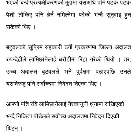
भएको
बन्दीप्रत्यक्षीकरणको
मुद्दामा
यसअघि
पनि
पटक
पटक
पेशी
तोकिए
पनि
हेर्न
नमिल्नेमा
परेको
भन्दै
सुनुवाइ
हुन
सकेको
थिए
।
बटुवलको
सुप्रिम
सहकारी
ठगी
प्रकरणमा
जिल्ला
अदालत
रुपन्देहीले
लामिछानेलाई
धरौटीमा
रिहा
गरेको
थियो
।
तर
,
उच्च
अदालत
बुटवलले
भने
पुर्पक्षमा
पठाएपछि
उनले
यसविरुद्ध
पनि
सर्वोच्चमा
निवेदन
दिएका
थिए
।
आफ्नो
पति
रवि
लामिछानेलाई
गैरकानुनी
थुनामा
राखिएको
भन्दै
निकिता
पौडेलले
सर्वोच्च
अदालतमा
निवेदन
दिएकी
थिइन्
।