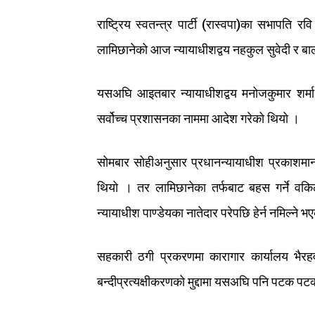
राष्ट्रिय
स्वतन्त्र
पार्टी
(
रास्वपा
)
का
सभापति
रवि
लामिछानेको
आज
न्यायाधीशद्वय
नहकुल
सुवेदी
र
बा
यसअघि
आइतबार
न्यायाधीशद्वय
मनोजकुमार
शर्मा
सर्वोच्च
प्रशासनका
नाममा
आदेश
गरेको
थियो
।
सोमबार
सोहीअनुसार
प्रधानन्यायाधीश
प्रकाशमान
थियो
।
तर
लामिछानेका
तर्फबाट
बहस
गर्ने
वकि
न्यायाधीश
पाण्डेयका
नातेदार
परेपछि
हेर्न
नमिल्ने
भए
सहकारी
ठगी
प्रकरणमा
कारागार
कार्यालय
भैरह
बन्दीप्रत्यक्षीकरणको
मुद्दामा
यसअघि
पनि
पटक
पट