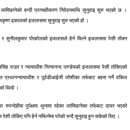
लामिछानेको
बन्दी
प्रत्यक्षीकरण
निवेदनमाथि
सुनुवाइ
सुरु
भएको
छ
।
लकृष्ण
ढकालको
इजलासमा
सुनुवाइ
सुरु
भएको
हो
।
र
सुनीलकुमार
पोखरेलको
इजलासले
हेर्न
मिल्ने
इजलासमा
पेसी
तोक्न
सिंह
राउत
र
न्यायाधीश
नित्यानन्द
पाण्डेयको
इजलासमा
पेसी
तोकिएको
ल
प्रधानन्यायाधीश
र
पूर्वडीआईजी
जोशीका
तर्फबाट
बहस
गर्ने
वकिल
को
थियो
।
वा
रुपन्देहीमा
पुर्पक्षमा
थुनामा
रहेका
लामिछानेका
तर्फबाट
दायर
भएको
क
पेशी
तोकिए
पनि
हेर्न
नमिल्नेमा
परेको
भन्दै
सुनुवाइ
हुन
सकेको
थिए
।