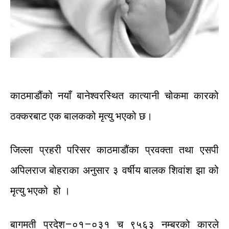
काठमाडौंको
नयाँ
बानेश्वरस्थित
कात्यानी
चोकमा
कारको
ठक्करबाट
एक बालकको
मृत्यु
भएको
छ।
जिल्ला
प्रहरी
परिसर
काठमाडौंका
प्रवक्ता
तथा
एसपी
अपिलराज
बोहराका
अनुसार
३
वर्षीय
बालक
शिवांश
झा
को
मृत्यु
भएको
हो
।
बागमती
प्रदेश
–
०१
–
०३१
च
९५६३
नम्बरको
कारले