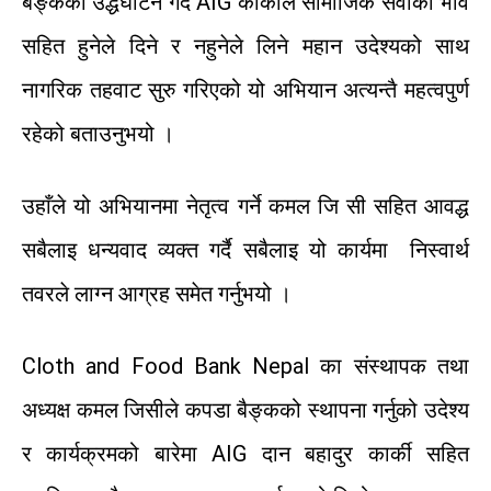
बैङ्कको
उद्धघाटन
गर्दै
AIG
कार्कीले
सामाजिक
सेवाको
भाव
सहित
हुनेले
दिने
र
नहुनेले
लिने
महान
उदेश्यको
साथ
नागरिक
तहवाट
सुरु
गरिएको
यो
अभियान
अत्यन्तै
महत्वपुर्ण
रहेको
बताउनुभयो
।
उहाँले
यो
अभियानमा
नेतृत्व
गर्ने
कमल
जि
सी
सहित
आवद्ध
सबैलाइ
धन्यवाद
व्यक्त
गर्दै
सबैलाइ
यो
कार्यमा
निस्वार्थ
तवरले
लाग्न
आग्रह
समेत
गर्नुभयो
।
Cloth and Food Bank Nepal
का
संस्थापक
तथा
अध्यक्ष
कमल
जिसीले
कपडा
बैङ्कको
स्थापना
गर्नुको
उदेश्य
र
कार्यक्रमको
बारेमा
AIG
दान
बहादुर
कार्की
सहित