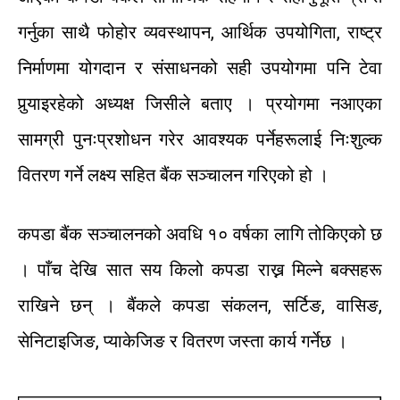
गर्नुका
साथै
फोहोर
व्यवस्थापन
,
आर्थिक
उपयोगिता
,
राष्ट्र
निर्माणमा
योगदान
र
संसाधनको
सही
उपयोगमा
पनि
टेवा
पुर्‍याइरहेको
अध्यक्ष
जिसीले
बताए
।
प्रयोगमा
नआएका
सामग्री
पुनः
प्रशोधन
गरेर
आवश्यक
पर्नेहरूलाई
निःशुल्क
वितरण
गर्ने
लक्ष्य सहित
बैंक
सञ्चालन
गरिएको
हो
।
कपडा
बैंक
सञ्चालनको
अवधि
१०
वर्षका
लागि
तोकिएको
छ
।
पाँच
देखि
सात
सय
किलो
कपडा
राख्न
मिल्ने
बक्सहरू
राखिने
छन्
।
बैंकले
कपडा
संकलन
,
सर्टिङ
,
वासिङ
,
सेनिटाइजिङ
,
प्याकेजिङ
र
वितरण
जस्ता
कार्य
गर्नेछ
।