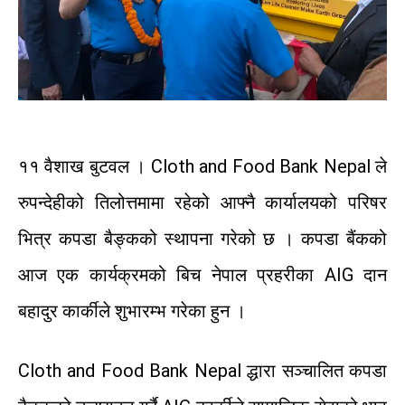
११
वैशाख
बुटवल
।
Cloth and Food Bank Nepal
ले
रुपन्देही
को
तिलोत्तमा
मा
रहेको
आफ्नै
कार्यालयको
परिषर
भित्र
कपडा
बैङ्कको
स्थापना
गरेको
छ
।
कपडा
बैंकको
आज
एक
का
र्यक्रमको
बिच
नेपाल
प्रहरीका
AIG
दान
बहादुर
कार्कीले
शुभारम्भ
गरेका
हुन
।
Cloth and Food Bank Nepal
द्धारा
सञ्चालित
कपडा