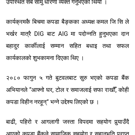
उपस्थित
सबै
सामु
धारणा
व्यक्त
गर्नुभएको
थियो
।
कार्यक्रमकै
बिचमा
कपडा
बैङ्कका
अध्यक्ष
कमल
जि
सि
ले
भर्खर
मात्रै
DIG
बाट
AIG
मा
पदोन्नति
हुनुभएका
दान
बहादुर
कार्कीलाई
सम्मान
सहित
बधाइ
तथा
सफल
कार्यकालको
शुभकामना
दिएका
थिए
।
२०८०
फागुन
५
गते
बुटवलबाट
सुरु
भएको
कपडा
बैंक
अभियानले
“
आफ्नो
घर
,
टोल
र
समाजलाई
सफा
राखौँ
,
कोही
कपडा
विहीन
नरहून्
”
भन्ने
उद्देश्य
लिएको
छ
।
बाढी
,
पहिरो
र
आगलागी जस्ता
विपदमा
सहयोग
पुर्‍याउँदै
आएको
कपडा
बैंकले
सामाजिक
सहयोग
र
सहानुभूति
प्राप्त