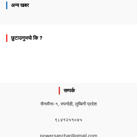
अन्य खबर
छुटाउनुभयो कि ?
सम्पर्क
सैनामैना-१, रुपन्देही, लुम्बिनी प्रदेश
९८४१२५१०४५
powersanchar@gmail.com