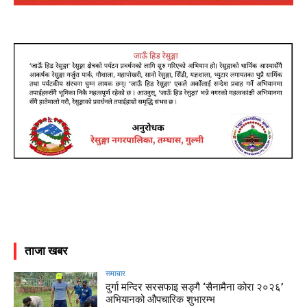
ताजा खबर
समाचार
दुर्गा मन्दिर सरसफाइ सङ्गै ‘सैनामैना कोरा २०२६’
अभियानको औपचारिक शुभारम्भ