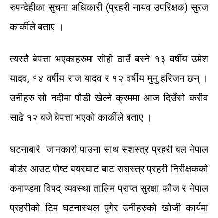
रुपन्देहीका
सुचना
अधिकारी
(
प्रहरी
नायव
उपरिक्षक
)
सुरज
कार्कीले
बताए
।
त्यस्तै
बेपत्ता
भएकाहरुमा
सोही
ठाउँ
बस्ने
१३
वर्षीय
उमेश
यादव
,
१४
वर्षीय
राज
यादव
र
१२
वर्षीय
मुनु
हरिजन
छन्
।
उनीहरु
सो
नदीमा
पौडी
खेल्ने
क्रममा
आज
दिउँसो
करीव
साढे
१२
बजे
बेपत्ता
भएको
कार्कीले
बताए
।
घटनाबारे
जानकारी
पाउना
साथ
सशस्त्र
प्रहरी
बल
नेपाल
बोर्डर
आउट
पोष्ट
बयरघाट बाट
सशस्त्र
प्रहरी
निरीक्षकको
कमाण्डमा
विपद्
व्यवस्था
तालिम
प्राप्त
सुरक्षा
फौज
र
नेपाल
प्रहरीको
टिम
घटनास्थल
पुगेर
उनीहरुको
खोजी कार्यमा