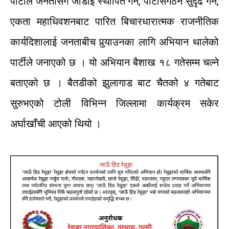
पार्टीले
जनतासँग
जोडीई
स्थापित
गर्न
,
पार्टी
संगठन
सुदृढ
गर्न
,
एकता
महाधिवशनबाट
पारित
बिचारधारात्मक
राजनीतिक
कार्यदिशालाई
जनताबीच
पुर्‍याउनका
लागि
अभियान
थालेको
पार्टीले
जनाएको
छ
।
यो
अभियान
बैशाख
१८
गतेसम्म
चल्ने
बताएको
छ
।
बैतडीको
झुलागाड बाट
चैतको
४
गतेबाट
सुरु
भएको
टोली
विभिन्न
जिल्लामा
कार्यक्रम
सकेर
अर्घाखाँची
आएको
थियो
।