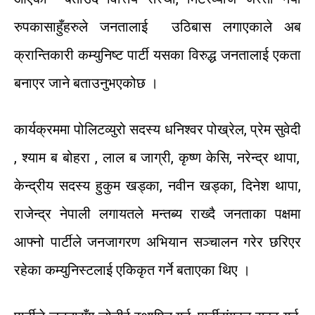
रुपका
साहुँहरुले
जनतालाई
उठिबास
लगाएकाले
अब
क्रान्तिकारी
कम्युनिष्ट
पार्टी
यसका
विरुद्ध
जनतालाई
एकता
बनाएर
जाने
बताउनुभएको
छ
।
कार्यक्रममा
पोलिटव्युरो
सदस्य
धनिश्वर
पोख्रेल
,
प्रेम
सुवेदी
,
श्याम
ब
बोहरा
,
लाल
ब
जाग्री
,
कृष्ण
केसि
,
नरेन्द्र
थापा
,
केन्द्रीय
सदस्य
हुकुम
खड्का
,
नवीन
खड्का
,
दिनेश
थापा
,
राजेन्द्र
नेपाली
लगायतले
मन्तब्य
राख्दै
जनताका
पक्षमा
आफ्नो
पार्टीले
जनजागरण
अभियान
सञ्चालन
गरेर
छरिएर
रहेका
कम्युनिस्टलाई
एकिकृत
गर्ने
बताएका
थिए
।