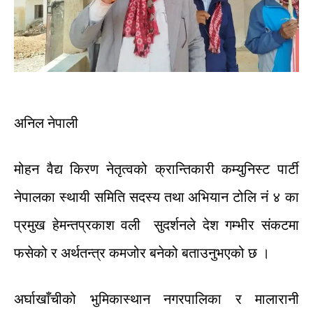
अनिल नेपाली
मोहन
वैद्य
किरण
नेतृत्वको
क्रान्तिकारी
कम्युनिस्ट
पार्टी
नेपालका
स्थायी
समिति
सदस्य
तथा
अभियान
टोलि
नं
४
का
प्रमुख
हेमन्त
प्रकाश
वली
सुदर्शनले
देश
गम्भीर
संकटमा
फसेको
र
अर्थतन्त्र
कमजोर
बनेको
बताउनुभएको
छ
।
अर्घाखाँचीको
भुमिकास्थान
नगरपालिका
र
मालारानी