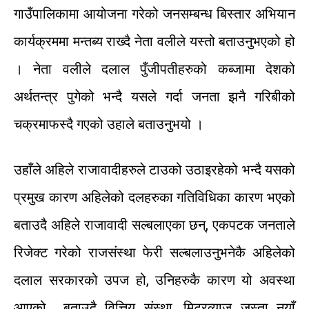
गाउँपालिकामा
आयोजना
गरेको
जनसम्बन्ध
बिस्तार
अभियान
कार्यक्रममा
मन्तब्य
राख्दै
नेता
वलीले
यस्तो
बताउनुभएको
हो
।
नेता
वलीले
दलाल
पुँजीपतीहरुको
कब्जामा
देशको
अर्थतन्त्र
पुगेको
भन्दै
यसले
गर्दा
जनता
झनै
गरिबीको
चक्रमा
फस्दै
गएको
उहाले
बताउनुभयो
।
उहाँले
अहिले
राजावादीहरुले
टाउको
उठाइरहेको
भन्दै
यसको
प्रमुख
कारण
अहिलेको
दलहरुका
गतिविधिका
कारण
भएको
बताउदै
अहिले
राजावादी
सल्बलाएका
छन्
,
एकपटक
जनताले
रिजेक्ट
गरेको
राजसंस्था
फेरी
सल्बलाउनु
भनेकै
अहिलेको
दलाल
सरकारको
उपज
हो
,
उनिहरुकै
कारण
यो
अवस्था
आएको
बताउदै
वित्तिय
संस्था
,
मिटरव्याज
जस्ता
नयाँ