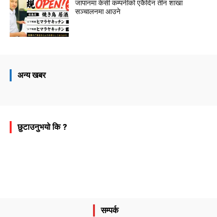
जापानमा केसी कम्पनीको एकैदिन तीन शाखा
सञ्चालनमा आउने
अन्य खबर
छुटाउनुभयो कि ?
सम्पर्क