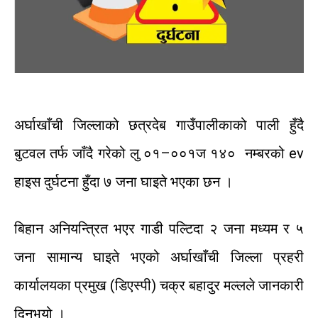
अर्घाखाँची
जिल्लाको
छत्रदेब
गाउँपालीकाको
पाली
हुँदै
बुटवल
तर्फ
जाँदै
गरेको
लु
०१
–
००१ज
१४०
नम्बरको
ev
हाइस
दुर्घटना
हुँदा
७
जना
घाइते
भएका
छन
।
बिहान
अनियन्त्रित
भएर
गाडी
पल्टिदा
२
जना
मध्यम
र
५
जना
सामान्य
घाइते
भएको
अर्घाखाँची
जिल्ला
प्रहरी
कार्यालयका प्रमुख
(
डिएस्पी)
चक्र
बहादुर
मल्लले
जानकारी
दिनुभयो
।