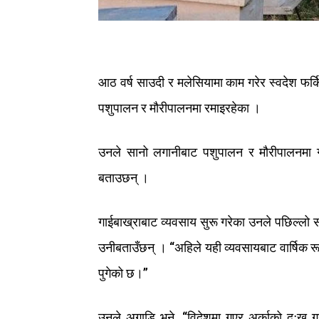
आठ
वर्ष
साउदी
र
मलेसियामा
काम
गरेर
स्वदेश
फर्
पशुपालन
र
मौरीपालनमा
रमाइरहेका
।
उनले
सानो
लगानीबाट
पशुपालन
र
मौरीपालनमा
बताउछन्
।
गाईबाख्राबाट
व्यवसाय
सुरू
गरेका
उनले
पछिल्लो
उनी
बताउँछन्
।
“
अहिले
यही
व्यवसायबाट
वार्षिक
र
पुगेको
छ
।
”
उनले
अगाडि
भने
, “
विदेशमा
गएर
अर्काको
दुःख
गर