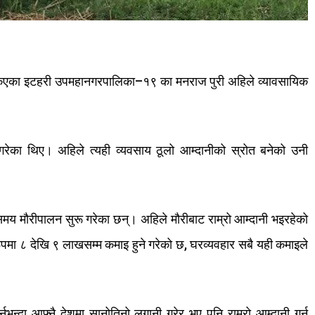
किएका
इटहरी
उपमहानगरपालिका
–
१९
का
मनराज
पुरी
अहिले
व्यावसायिक
गरेका
थिए।
अहिले
त्यही
व्यवसाय
ठूलो
आम्दानीको
स्रोत
बनेको
उनी
समय
मौरीपालन
सुरू
गरेका
छन्।
अहिले
मौरीबाट
राम्रो
आम्दानी
भइरहेको
ूपमा
८
देखि
९
लाखसम्म
कमाइ
हुने
गरेको
छ
,
घरव्यवहार
सबै
यही
कमाइले
्नुभन्दा
आफ्नै
देशमा
सानोतिनो
लगानी
गरेर
भए
पनि
राम्रो
आम्दानी
गर्न