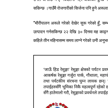
सकिन्छ
।
गाउँमै
रोजगारीको
सिर्जना
पनि
हुने
अरूला
“
मौरीपालन
अरूले
गरेको
देखेर
सुरू
गरेको
हुँ
,
सम्
उत्पादन
गर्न
सकिन्छ
२२
देखि
३०
दिनमा
मह
काढ्
कहिले
तीन
महिनासम्म
समय
लाग्ने
गरेको
उनी
अनुभ