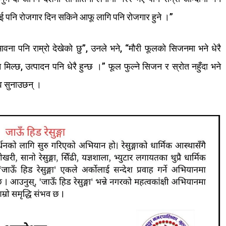
ई
पनि
रोजगार
दिन
सकिने
आफू
लागि
पनि
रोजगार
हुने
।
”
भावना
पनि
राम्रो
देखेको
छु
”,
उनले
भने
, “
मौरी
फूलको
सिजनमा
भने
धेरै
न
मिल्छ
,
उत्पादन
पनि
धेरै
हुन्छ
।
”
फूल
फुल्ने
सिजन
र
स्रोत
नहुँदा
भने
व
सुनाउछन्
।