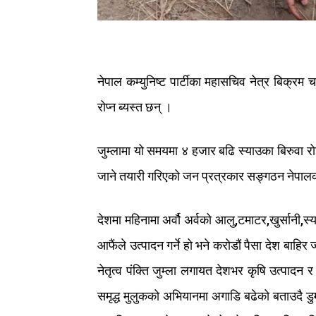
नेपाल
कम्युनिष्ट
पार्टीका
महासचिव
नेत्र
बिक्रम
च
रोप्न
ब्यस्त
छन्
।
जुम्लामा
यो
समयमा
४
हजार
बढि
स्याउका
बिरुवा
रो
जाने
तयारी
गरिएको
जन
प्रत्रकार
सङ्गठन
नेपाल
देशमा
महिनामा
अर्वौ अ
र्वको
आलु
,
टमाटर
,
खुर्सानी
,
स्
आफैंले
उत्पादन
गर्ने
हो
भने
करोडौं
पैसा
देश
बाहिर
ज
नेतृत्व
पंक्ति
जुम्ला
लगायत
देशभर
कृषि
उत्पादन
र
समृद्ध
मुलुकको
अभियानमा
अगाडि
बढेको
बताउदै
डु