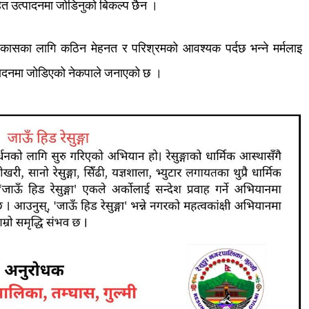
ित
उत्पादनमा
जोडिनुको
बिकल्प
छैन
।
िकासका
लागि
कठिन
मेहनत
र
परिश्रमको
आवश्यक
पर्दछ
भन्ने
मर्मलाइ
पादनमा
जोडिएको
नेकपाले
जनाएको
छ
।