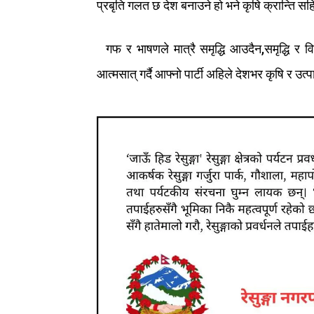
प्रबृति
गलत
छ
देश
बनाउने
हो
भने
कृषि
क्रान्ति
सह
गफ
र
भाषणले
मात्रै
समृद्धि
आउदैन
,
समृद्धि
र
व
आत्मसात्
गर्दै आफ्नो पार्टी
अहिले
देशभर
कृषि
र
उत्