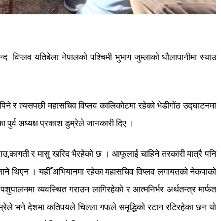
न्द
विप्लव
यतिबेला
नेपालको
पश्चिमी
भुभाग
जुम्लाको
धौलापानीमा
स्याउ
पिने
र
त्यसपछी
महासचिव
विप्लव
कालिकोटमा
रहेको
भेडीगोंठ
उद्घाटनमा
का
पुर्व
अध्यक्ष
प्रकाश
डुम्रेले
जानकारी
दिए
।
याउ
,
कागती
र
मासु
खरिद
भैरहेको छ
।
आफूलाई
चाहिने
तरकारी
मात्रै
पनि
ाने
थिएन
।
यहीँ
अभियानमा
रहेका
महासचिव
विप्लव
लगायतको
नेकपाको
पशुपालनमा
व्यवस्थित
गराउन
लागिरहेको
र
आत्मनिर्भर
अर्थतन्त्र
मार्फत
म्रेले
भने
देशमा
कतिपयले
चिल्ला
गफले
समृद्धिको
रटान
रटिरहेका
छन
यो