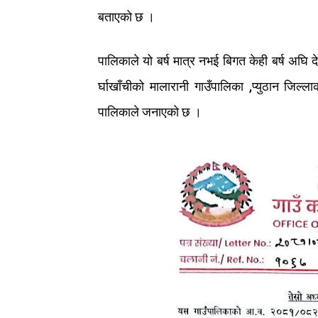
बताएको
छ
।
पालिकाले
यो
बर्ष
मात्र
नभई
बिगत
केही
बर्ष
अघि
द
र्घाखाँचीको
मालारानी
गाउँपालिका
,
प्युठान
जिल्ला
पालिकाले
जनाएको
छ
।