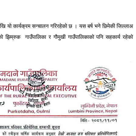
ेखि
यो
कार्यक्रम
सन्चालन
गरिरहेको
छ
।
यस
बर्ष
भने
छिमेकी
जिल्ला
अ
को
झिम्रुक
गाउँपालिका
र
गौमुखी
गाउँपालिकाको
पनि
सहकार्य
रहेको