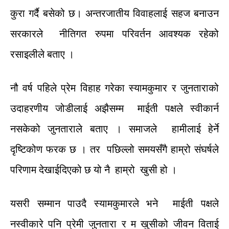
कुरा
गर्दै
बसेको
छ।
अन्तरजातीय
विवाहलाई
सहज
बनाउन
सरकारले
नीतिगत
रुपमा
परिवर्तन
आवश्यक
रहेको
रसाइलीले
बताए
।
नौ
वर्ष
पहिले
प्रेम
विहाह
गरेका
स्याम
कुमार
र
जुनताराको
उदाहरणीय
जोडीलाई
अझैसम्म
माईती
पक्षले
स्वीकार्न
नसकेको
जुनताराले
बताए
।
समाजले
हामीलाई
हेर्ने
दृष्टिकोण
फरक
छ
।
तर
पछिल्लो
समयसँगै
हाम्रो
संघर्षले
परिणाम
देखाईदिएको
छ
यो
नै
हाम्रो
खुसी
हो
।
यसरी
सम्मान
पाउदै
स्याम
कुमारले
भने
माईती
पक्षले
न
स्वीकारे
पनि
प्रेमी
जुनतारा र
म
खुसीको
जीवन
विताई