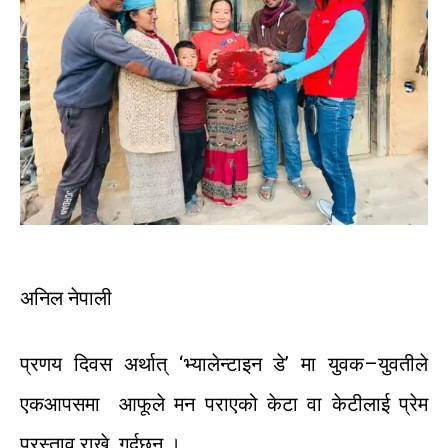
अनिल
नेपाली
प्रणय
दिवस
अर्थात्
‘
भ्यालेन्टाइन
डे
’
मा
युवक
–
युवतीले
एकआपसमा
आफूले
मन
पराएको
केटा
वा
केटीलाई
प्रेम
प्रस्ताव
राख्ने
गर्दछन् ।