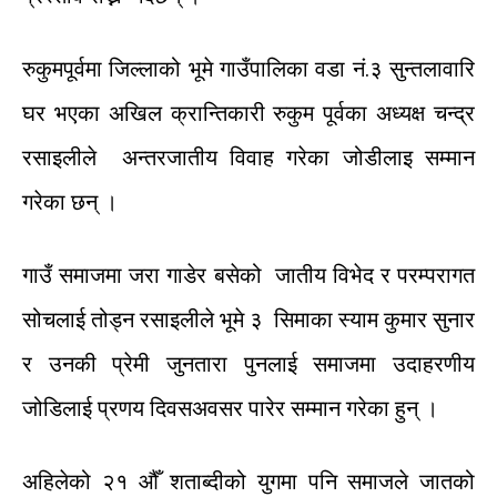
रुकुमपूर्वमा
जिल्लाको
भूमे
गाउँपालिका
वडा
नं
.
३
सुन्तलावारि
घर
भएका
अखिल
क्रान्तिकारी
रुकुम पूर्वका
अध्यक्ष
चन्द्र
रसाइलीले
अन्तरजातीय
विवाह
गरेका
जोडीलाइ
सम्मान
गरेका
छन्
।
गाउँ
समाजमा
जरा
गाडेर
बसेको
जातीय
विभेद
र
परम्परागत
सोचलाई
तोड्न
रसाइलीले
भूमे
३
सिमाका
स्याम
कुमार
सुनार
र
उनकी
प्रेमी
जुनतारा
पुनलाई
समाजमा
उदाहरणीय
जोडिलाई
प्रणय
दिवस
अवसर
पारेर
सम्मान
गरेका
हुन्
।
अहिलेको
२१
औँ
शताब्दीको
युगमा
पनि
समाजले
जातको