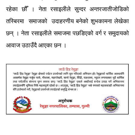
रहेका
छौँ
।
नेता
रसाइलीले
सुन्दर
अन्तरजाती
जोडिको
तस्बिरमा
समाजको
उदाहरणीय
बनेको
शुभकामना
लेखेका
छन्
।
नेता
रसाइलीले
समाजमा
पछडिएको
वर्ग
र
समुदायको
आवाज
उठाउँदै
आएका
छन
।