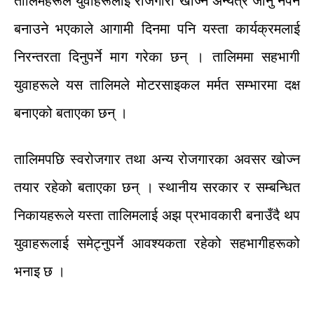
तालिमहरूले
युवाहरूलाई
रोजगारी
खोज्न
अन्यत्र
जानु
नपर्ने
बनाउने
भएकाले
आगामी
दिनमा
पनि
यस्ता
कार्यक्रमलाई
निरन्तरता
दिनुपर्ने
माग
गरेका
छन्
।
तालिममा
सहभागी
युवाहरूले
यस
तालिमले
मोटरसाइकल
मर्मत सम्भारमा
दक्ष
बनाएको
बताएका
छन्
।
तालिमपछि
स्वरोजगार
तथा
अन्य
रोजगारका
अवसर
खोज्न
तयार
रहेको
बताएका
छन्
।
स्थानीय
सरकार
र
सम्बन्धित
निकायहरूले
यस्ता
तालिमलाई
अझ
प्रभावकारी
बनाउँदै
थप
युवाहरूलाई
समेट्नुपर्ने
आवश्यकता
रहेको
सहभागीहरूको
भनाइ
छ
।