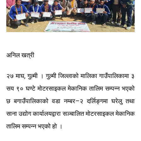
अनिल
खत्री
२७
माघ
,
गुल्मी
।
गुल्मी
जिल्लाको
मालिका
गाउँपालिकामा
३
सय ९०
घण्टे
मोटरसाइकल
मेकानिक
तालिम
सम्पन्न
भएको
छ
ब
गाउँपालिकाको
वडा नम्बर
–
२
दर्लिङ्गमा
घरेलु
तथा
साना
उद्योग
कार्यालयद्वारा
सञ्चालित
मोटरसाइकल
मेकानिक
तालिम
सम्पन्न
भएको
हो
।