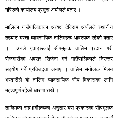
गरिएको
कार्यालय
प्रमुख
अर्यालले
बताए
।
मालिका
गाउँपालिकाका
अध्यक्ष
देविराम
अर्यालले
स्थानीय
तहबाट
यस्ता
व्यावसायिक
तालिमहरू
आवश्यक
रहेको
बताए
।
उनले
युवाहरूलाई
सीपमूलक
तालिम
प्रदान
गरी
रोजगारीको
अवसर
सिर्जना
गर्न
गाउँपालिकाले
निरन्तर
सहयोग
गर्ने
प्रतिबद्धता
जनाए
।
तालिम
संयोजक
मिलन
भण्डारीले
यो
तालिम
व्यावसायिक
सीप
विकासका
लागि
महत्वपूर्ण
रहेको
धारणा
राखे
।
तालिमका
सहभागीहरूका
अनुसार
यस
प्रकारका
सीपमूलक