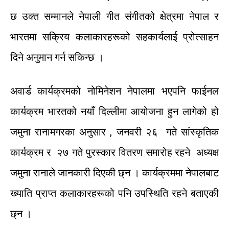
छ
उक्त
सम्मानले
नेपाली
गीत
संगीतको
क्षेत्रमा
नेपाल
र
भारतमा
सक्रिय
कलाकारहरूको
सहकार्यलाई
प्रोत्साहन
दिने
अनुमान
गर्न
सकिन्छ
।
अवार्ड
कार्यक्रमको
नोमिनेशन
नेपालमा
भएपनि
फाईनल
कार्यक्रम
भारतको
नयाँ
दिल्लीमा
आयोजना
हुन
लागेको
हो
जमुना
राना
मगरका
अनुसार
,
जनवरी
२६
गते
सांस्कृतिक
कार्यक्रम
र
२७
गते
पुरस्कार
वितरण
समारोह
रहने
अध्यक्ष
जमुना
रानाले
जानकारी
दिएकी
छ्न
।
कार्यक्रममा
नेपालबाट
ख्याति
प्राप्त
कलाकारहरूको
पनि
उपस्थिति
रहने
बताएकी
छ्न ।