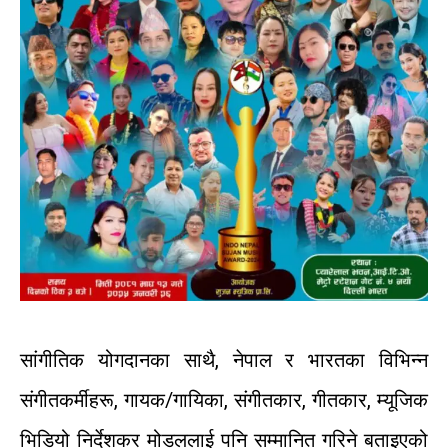
सांगीतिक
योगदानका
साथै
,
नेपाल
र
भारतका
विभिन्न
संगीतकर्मीहरू
,
गायक
/
गायिका
,
संगीतकार
,
गीतकार
,
म्यूजिक
भिडियो
निर्देशक
र
मोडललाई
पनि
सम्मानित
गरिने
बताइएको