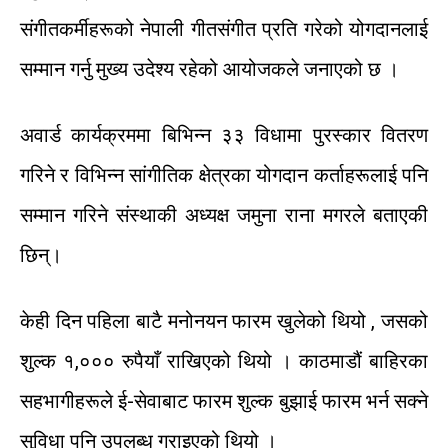
संगीतकर्मीहरूको
नेपाली
गीत
संगीत प्रति
गरेको
योगदानलाई
सम्मान
गर्नु
मुख्य
उदेश्य
रहेको
आयोजकले
जनाएको
छ
।
अवार्ड
कार्यक्रममा
बिभिन्न
३३
विधामा
पुरस्कार
वितरण
गरिने
र
विभिन्न
सांगीतिक
क्षेत्रका
योगदान कर्ताहरूलाई
पनि
सम्मान
गरिने
संस्थाकी
अध्यक्ष
जमुना
राना
मगरले
बताएकी
छिन्।
केही
दिन
पहिला
बाटै
मनोनयन
फारम
खुलेको
थियो
,
जसको
शुल्क
१
,
०००
रुपैयाँ
राखिएको
थियो
।
काठमाडौं
बाहिरका
सहभागीहरूले
ई-सेवाबाट
फारम
शुल्क
बुझाई
फारम
भर्न
सक्ने
सुविधा
पनि
उपलब्ध
गराइएको
थियो
।