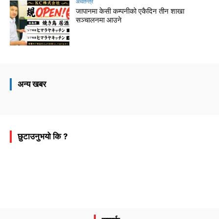
अर्थतन्त्र
जापानमा केसी कम्पनीको एकैदिन तीन शाखा
सञ्चालनमा आउने
अन्य खबर
छुटाउनुभयो कि ?