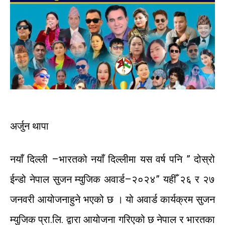
अर्जुन
थापा
नयाँ
दिल्ली
–
भारतको
नयाँ
दिल्लीमा
यस वर्ष
पनि
”
दोस्रो
ईन्डो
नेपाल
सुजन
म्युजिक
अवार्ड
–
२०२४
”
यहीँ
२६
र
२७
जनवरी
आयोजना
हुने
भएको
छ ।
यो
अवार्ड
कार्यक्रम
सुजन
म्युजिक
प्रा
.
लि
.
द्वारा
आयोजना
गरिएको
छ
नेपाल
र
भारतका