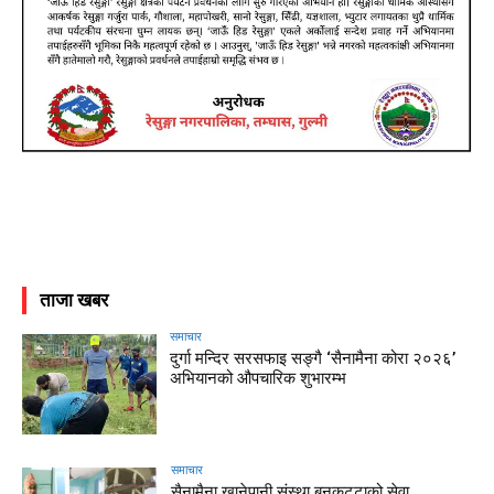
ताजा खबर
समाचार
दुर्गा मन्दिर सरसफाइ सङ्गै ‘सैनामैना कोरा २०२६’
अभियानको औपचारिक शुभारम्भ
समाचार
सैनामैना खानेपानी संस्था बनकट्टाको सेवा