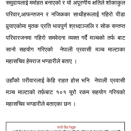
समुदायलाई
मर्माहत
बनाएको
र
यो
अपूरणीय
क्षतिले
शोकाकुल
परिवार
,
आफन्तजन
र
नजिकका
साथीहरूलाई
गहिरो
पीडा
पुर्‍याएकोमा
मृतक
प्रति
भावपुर्ण
श्रध्दाञ्जलि
र
सोक
सन्तप्त
परिवारजनमा
गहिरो
समवेदना
व्यक्त
गर्दै
मञ्चको
तर्फ
बाट
सानो
सहयोग
गरिएको
नेपाली
प्रवासी
मञ्च
माल्टाका
महासचिव
हेमराज
भण्डारीले
बताए
।
उहाँको
परीवार
लाई
केहि
राहत
होस
भनि
नेपाली
प्रवासी
मञ्च
माल्टा
को
तर्फ़बाट
१०१
युरो
रकम
सहयोग
गरियको
महासचिव
भण्डारीले
बताएका
छन
।