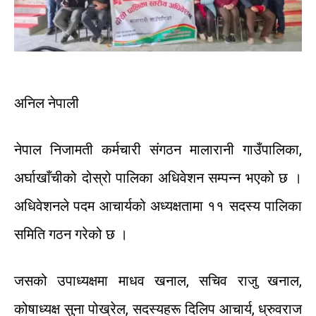
अनिल
नेपाली
नेपाल
निजामती
कर्मचारी
संगठन
मालारानी
गाउँपालिका
,
अर्घाखाँचीको
दोस्रो
पालिका
अधिवेशन
सम्पन्न
भएको
छ
।
अधिवेशनले
पदम
आचार्यको
अध्यक्षतामा
११
सदस्य
पालिका
समिति
गठन
गरेको
छ
।
जसको
उपाध्यक्षमा
माधव
खनाल
,
सचिव
राजु
खनाल
,
कोषाध्यक्ष
सुना
पोख्रेल
,
सदस्यहरू
दिलिप
आचार्य
,
ध्रुवराज