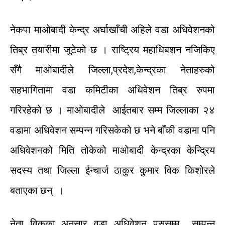
नेकपा
माओबादी
केन्द्र
अर्घाखाँची
अहिले
वडा
अधिवेशनको
तिब्र
तयारीमा
जुटेको
छ
।
राष्ट्रिय
महाधिबशन
नजिकिए
सँगै
माओबादीले
जिल्ला,
प्रदेश,
केन्द्रका
नेताहरुको
सहभागितामा
वडा
कमिटीका
अधिवेशन
तिब्र
रुपमा
गरिरहेको
छ
।
माओबादीले
आईतबार
सम्म
जिल्लाका
२४
वडामा
अधिवेशन
सम्पन्न
गरिसकेको
छ
भने
बाँकी
वडामा
पनि
अधिवेशनको
मिति
तोकेको
माओबादी
केन्द्रका
केन्द्रिय
सदस्य
तथा
जिल्ला
ईन्चार्ज
ठाकुर
कुमार
विक
किशोरले
बताएका
छन्
।
नेता
विकका
अनुसार
वडा
अधिवेशन
पुस
सम्म
सम्पन्न