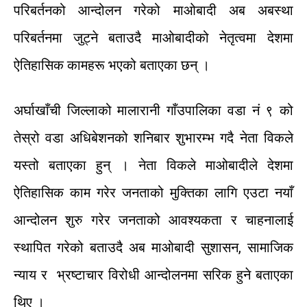
परिबर्तनको
आन्दोलन
गरेको
माओबादी
अब
अबस्था
परिबर्तनमा
जुट्ने
बताउदै
माओबादीको
नेतृत्वमा
देशमा
ऐतिहासिक
कामहरू
भएको
बताएका
छन्
।
अर्घाखाँची
जिल्लाको
मालारानी
गाँउपालिका
वडा
नं
९
को
तेस्रो
वडा
अधिबेशनको
शनिबार
शुभारम्भ
गदै
नेता
विकले
यस्तो
बताएका
हुन्
।
नेता
विकले
माओबादीले
देशमा
ऐतिहासिक
काम
गरेर
जनताको
मुक्तिका
लागि
एउटा
नयाँ
आन्दोलन
शुरु
गरेर
जनताको
आवश्यकता
र
चाहनालाई
स्थापित
गरेको
बताउदै
अब
माओबादी
सुशासन
,
सामाजिक
न्याय
र
भ्रष्टाचार
विरोधी
आन्दोलनमा
सरिक
हुने
बताएका
थिए
।