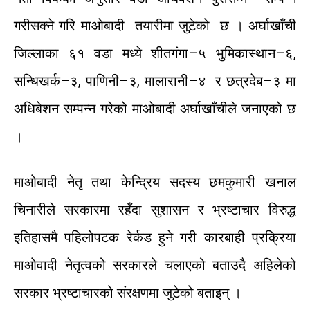
गरीसक्ने
गरि
माओबादी
तयारीमा
जुटेको
छ
।
अर्घाखाँची
जिल्लाका
६१
वडा
मध्ये
शीतगंगा
–
५
भुमिकास्थान
–
६
,
सन्धिखर्क
–
३
,
पाणिनी
–
३
,
मालारानी
–
४
र
छत्रदेब
–
३
मा
अधिबेशन
सम्पन्न
गरेको
माओबादी
अर्घाखाँचीले
जनाएको
छ
।
माओबादी
नेतृ
तथा
केन्द्रिय
सदस्य
छमकुमारी
खनाल
चिनारीले
सरकारमा
रहँदा
सुशासन
र
भ्रष्टाचार विरुद्ध
इतिहासमै
पहिलोपटक
रेर्कड
हुने
गरी
कारबाही
प्रक्रिया
माओवादी
नेतृत्वको
सरकारले
चलाएको
बताउदै
अहिलेको
सरकार
भ्रष्टाचारको
संरक्षणमा
जुटेको
बताइन्
।