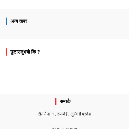
अन्य खबर
छुटाउनुभयो कि ?
सम्पर्क
सैनामैना-१, रुपन्देही, लुम्बिनी प्रदेश
९८४१२५१०४५