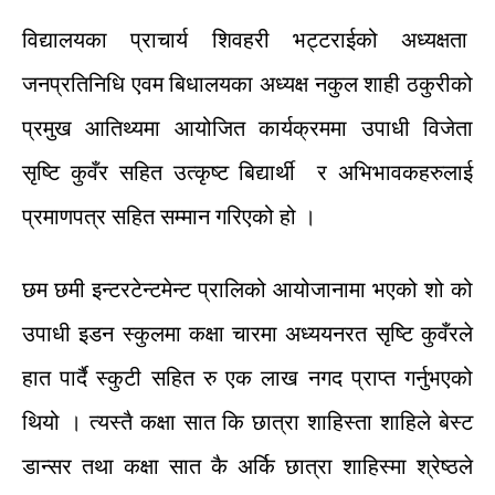
विद्यालयका
प्राचार्य
शिवहरी
भट्टराईको
अध्यक्षता
जनप्रतिनिधि
एवम
बिधालयका
अध्यक्ष
नकुल
शाही
ठकुरी
को
प्रमुख
आतिथ्य
मा
आयोजित
कार्यक्रममा
उपाधी
विजेता
सृष्टि
कुवँर
सहित
उत्कृष्ट
बिद्यार्थी
र
अभिभावकहरुलाई
प्रमाणपत्र
सहित
सम्मान
गरिएको
हो
।
छम
छमी
इन्टरटेन्टमेन्ट
प्रालि
को
आयोजानामा
भएको
शो
को
उपाधी
इडन
स्कुलमा
कक्षा
चारमा
अध्ययनरत
सृष्टि
कुवँर
ले
हात
पार्दै
स्कुटी
सहित
रु
एक
लाख
नगद
प्राप्त
गर्नुभएको
थियो
।
त्यस्तै
कक्षा
सात
कि
छात्रा
शाहिस्ता
शाहिले
बेस्ट
डान्सर
तथा
कक्षा
सात
कै
अर्कि
छात्रा
शाहिस्मा
श्रेष्ठ
ले