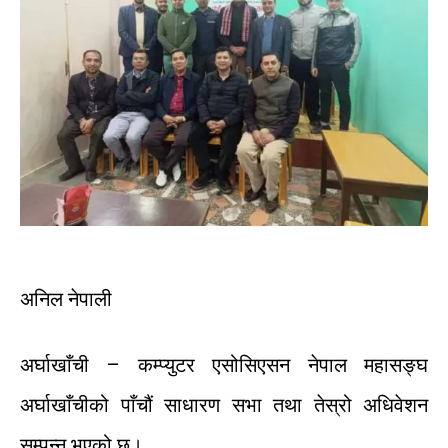
अनिल
नेपाली
अर्घाखाँची
–
कम्प्युटर
एसोसिएसन
नेपाल
महासङ्घ
अर्घाखाँचीको
पाँचौं
साधारण
सभा
तथा
तेस्रो
अधिवेशन
सम्पन्न
भएको
छ।