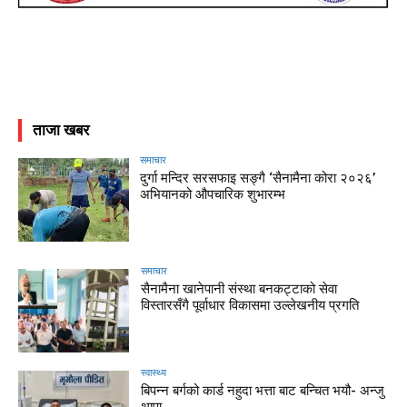
ताजा खबर
समाचार
दुर्गा मन्दिर सरसफाइ सङ्गै ‘सैनामैना कोरा २०२६’
अभियानको औपचारिक शुभारम्भ
समाचार
सैनामैना खानेपानी संस्था बनकट्टाको सेवा
विस्तारसँगै पूर्वाधार विकासमा उल्लेखनीय प्रगति
स्वास्थ्य
बिपन्न बर्गको कार्ड नहुदा भत्ता बाट बन्चित भयौ- अन्जु
थापा