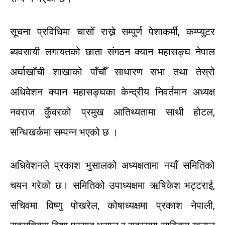
सूचना
प्रविधिमा
चासोँ
राख्ने
सम्पुर्ण
पेशाकर्मी
,
कम्प्युटर
ब्यवसायी
लगायतको
छाता
संगठन
क्यान
महासङ्घ
नेपाल
अर्घाखाँची
शाखाको
पाँचौँ
साधारण
सभा
तथा
तेस्रो
अधिवेशन
क्यान
महासङ्घका
केन्द्रीय
निवर्तमान
अध्यक्ष
नवराज
कुँवरको
प्रमुख
आतिथ्यतामा
साथी
होटल
,
सन्धिखर्कमा
सम्पन्न
भएको
छ
।
अधिवेशनले
प्रकाश
भुसालको
अध्यक्षतामा
नयाँ
समितिको
चयन
गरेको
छ।
समितिको
उपाध्यक्षमा
ऋषिकेश
भट्टराई
,
सचिवमा
विष्णु
पोखरेल
,
कोषाध्यक्षमा
प्रकाश
नेपाली
,