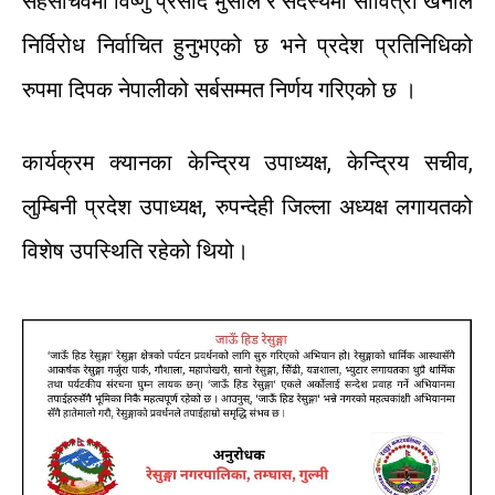
सहसचिवमा
विष्णु
प्रसाद
भुसाल
र
सदस्यमा
सावित्रा
खनाल
निर्विरोध
निर्वाचित
हुनुभएको
छ
भने
प्रदेश
प्रतिनिधिको
रुपमा
दिपक
नेपालीको
सर्बसम्मत
निर्णय
गरिएको
छ
।
कार्यक्रम
क्यानका
केन्द्रिय
उपाध्यक्ष
,
केन्द्रिय
सचीव
,
लुम्बिनी
प्रदेश
उपाध्यक्ष
,
रुपन्देही
जिल्ला
अध्यक्ष
लगायतको
विशेष
उपस्थिति
रहेको
थियो।