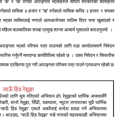
ये
‘
क
’
र
‘
ख
’
वर्गका
अपाङ्गता
भएकहरुले
संघिय
सरकारको
कार्यक्रम
र्गकाले
मासिक
४
हजार
र
‘
ख
’
वर्गकाले
मासिक
करिब
२
हजार
१
सयका
ा
भएका
व्यक्तिलाई
नगरले
आयआर्जनका
तालिम
दिएर
भत्ता
खुबाएको
र
ो
महिला
बालबालिका
शाखा
प्रमुख
शान्ता
आचार्य
भुसालले
बताउनुभयो
।
अपाङ्गता
भएको
परिचय
पत्र
पाउनको
लागि
वडा
कार्यालयमानै
निवेदन
िफारिस
गर्नुपर्ने
मापदण्ड
कार्यविधिमा
रहेको
छ
।
उक्त
निवेदन
र
सिफारीस
श्यक
प्रक्रिया
पुरा
गरी
अपाङ्गता
परिचय
पत्र
पाउने
प्रावधान
रहेको
छ