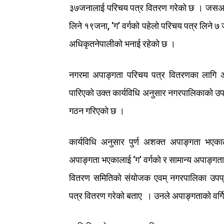
३७
जनालाई
परिचय
पत्र
वितरण
गरेको
छ
।
जसअन
लिने
१९
जना
, ‘
ग
’
वर्गको
पहेलो
परिचय
पत्र
लिने
७
अधिकृत
नेपालीको
भनाई
रहेको
छ
।
नगरमा
अपाङ्गता
परिचय
पत्र
वितरणका
लागि
पारिएको
उक्त
कार्यविधि
अनुसार
नगरपालिकाको
उप
गठन
गरिएको
छ
।
कार्यविधि
अनुसार
पुर्ण
अशक्त
अपाङ्गता
भएका
अपाङ्गता
भएकालाई
‘
ग
’
वर्गको
र
सामान्य
अपाङ्गत
वितरण
समितिको
संयोजक
एवम्
नगरपालिका
उपप
पत्र
वितरण
गरेको
बताए
।
उनले
अपाङ्गताको
वर्