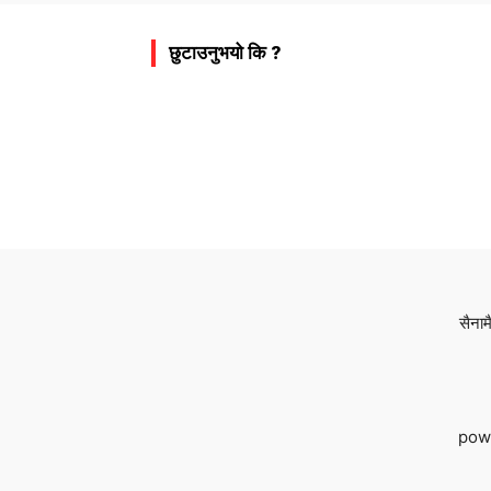
छुटाउनुभयो कि ?
सैनाम
pow