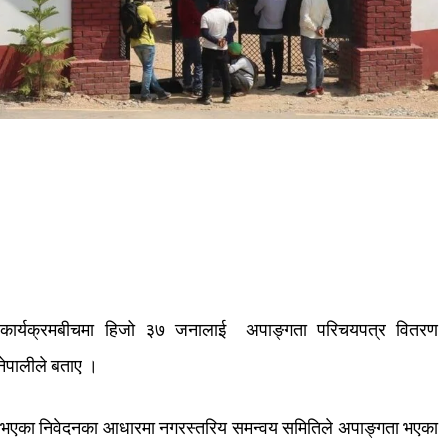
कार्यक्रम
बीचमा
हिजो
३७
जनालाई
अपाङ्गता
परिचयपत्र
वितरण
नेपालीले
बताए
।
भएका
निवेदनका
आधारमा
नगरस्तरिय
समन्वय
समितिले
अपाङ्गता
भएका