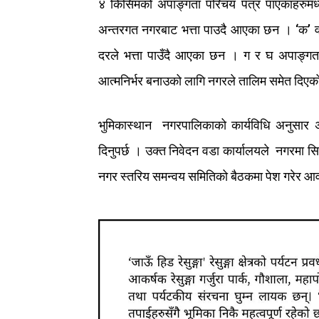
४
किसिमको
अपाङ्गता
परिचय
पत्र
पाएकाहरुमध्
अन्तरगत
नगरबाट
भत्ता
पाउदै
आएका
छन
।
‘
क
’
व
दरले
भत्ता
पाउँदै
आएका
छन
।
ग
र
घ
अपाङ्गत
आत्मनिर्भर
बनाउको
लागि
नगरले
तालिम
समेत
दिएक
भुमिकास्थान
नगरपालिकाको
कार्यविधि
अनुसार
दिनुपर्छ
।
उक्त
निवेदन
वडा
कार्यालयले
नगरमा
स
नगर
स्तरिय
समन्वय
समितिको
बैठकमा
पेश
गरेर
आव