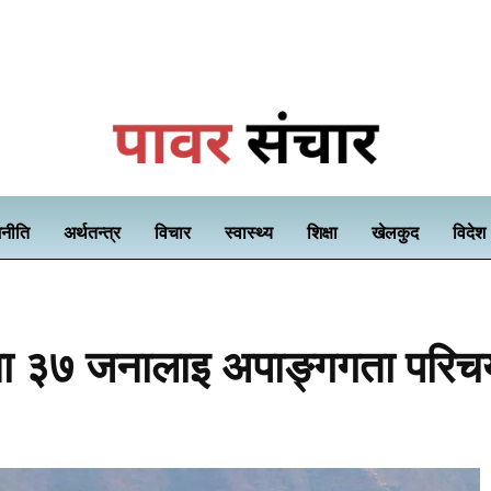
नीति
अर्थतन्त्र
विचार
स्वास्थ्य
शिक्षा
खेलकुद
विदेश
नमा ३७ जनालाइ अपाङ्गगता परिच