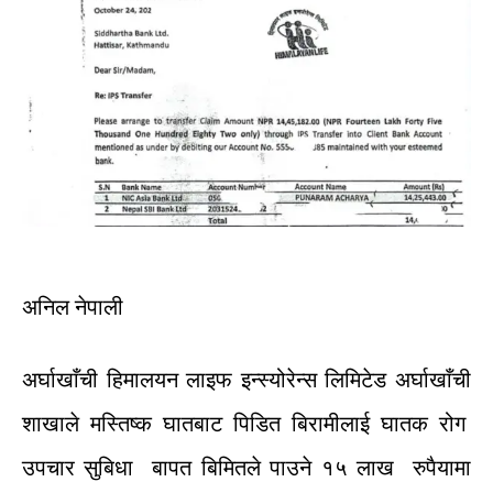
अनिल
नेपाली
अ
र्घाखाँची
हिमालयन
लाइफ
इन्स्योरेन्स
लिमिटेड
अर्घाखाँची
शाखाले
मस्तिष्क
घातबाट
पिडित
बिरामीलाई
घातक
रोग
उपचार
सुबिधा
बापत
बिमितले
पाउने
१५
लाख
रुपैयामा