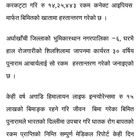
करकट्टा
गरि
रु
१४
,
२५
,
४४३
रकम
कनेक्ट
आइपियस
मार्फत
बिमितको
खातामा
हस्तान्तरण
गरेको
छ
।
अर्घाखाँची
जिल्लाको
भुमिकास्थान
नगरपालिका
–
६
,
घरभै
हाल
रोजगारीको
शिलशिलामा
जापनमा
कार्यरत
३०
वर्षिय
पुनाराम
आचार्यलाई
सो
रकम
हस्तान्तरण
गरेको
जनाइएको
छ
।
केही
वर्ष
अगाडि
हिमालायन
लाइफ
इन्स्योरेन्समा
रु
१५
लाखको
बिमाङ्क
रहने
गरि
जीवन
बिमा
गरेका
बिमित
पुनारामले
भारतको
दिल्लीमा
उपचार
गरि
घातक
रोग
बापतको
रकम
प्राप्तिको
निम्ति
सम्पुर्ण
मेडिकल
रिपोर्ट
केही
दिन