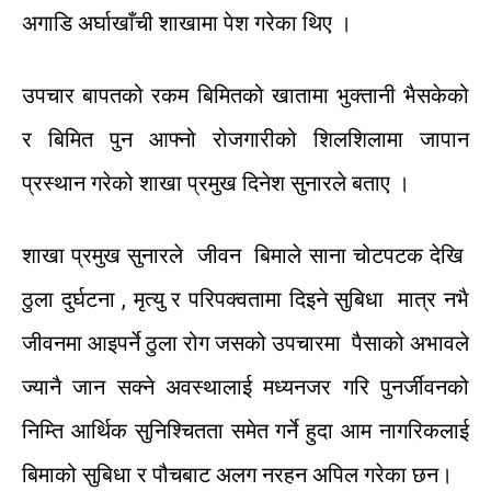
अगाडि
अर्घाखाँची
शाखामा
पेश
गरेका
थिए
।
उपचार
बापतको
रकम
बिमितको
खातामा
भुक्तानी
भै
सकेको
र
बिमित
पुन
आफ्नो
रोजगारीको
शिलशिलामा
जापान
प्रस्थान
गरेको
शाखा
प्रमुख
दिनेश
सुनारले
बताए
।
शाखा
प्रमुख
सुनारले
जीवन
बिमाले
साना
चोटपटक
देखि
ठुला
दुर्घटना
,
मृत्यु
र
परिपक्वतामा
दिइने
सुबिधा
मात्र
नभै
जीवनमा
आइपर्ने
ठुला
रोग
जसको
उपचारमा
पैसाको
अभावले
ज्यानै
जान
सक्ने
अवस्थालाई
मध्यनजर
गरि
पुनर्जीवनको
निम्ति
आर्थिक
सुनिश्चितता
समेत
गर्ने
हुदा
आम
नागरिकलाई
बिमाको
सुबिधा
र
पौचबाट
अलग
नरहन
अपिल
गरेका छन
।