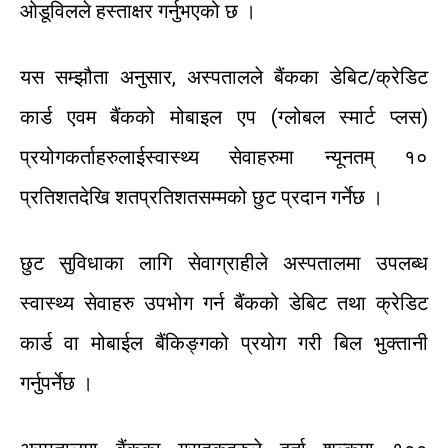
ओडूविलले
हस्ताक्षर
गर्नुभएको
छ
।
यस
सम्झौता
अनुसार
,
अस्पतालले
बैंकका
डेबिट
/
क्रेडिट
कार्ड
एवम
बैंकको
मोबाइल
एप
(
ग्लोबल
स्मार्ट
प्लस
)
प्रयोगकर्ताहरुलाई
स्वास्थ्य
सेवाहरुमा
न्यूनतम्
१०
प्रतिशतदेखि
शतप्रतिशतसम्मको
छुट
प्रदान
गर्नेछ
।
छुट
सुविधाका
लागि
सेवाग्राहीले
अस्पतालमा
उपलब्ध
स्वास्थ्य
सेवाहरु
उपभोग
गर्न
बैंकको
डेबिट
तथा
क्रेडिट
कार्ड
वा
मोबाईल
बैंकिङ्गको
प्रयोग
गरी
बिल
भुक्तानी
गर्नुपर्नेछ
।