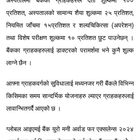
अस्पतालमा
बैंकका
ग्राहकहरुले
दर्ता
शुल्कमा
१००
प्रतिशत
,
अस्पतालको
सामान्य
शैया
शुल्कमा
२५
प्रतिशत
,
नियमित
जाँचमा
१५
प्रतिशत
र
शल्यचिकित्सा
(
अपरेशन
)
तथा
विशेष
परीक्षण
शुल्कमा
१०
प्रतिशत
छुट
पाउनेछन्
।
बैंकका
ग्राहकहरुलाई
डाक्टरको
परामर्शमा
भने
कुनै
शुल्क
लाग्ने
छैन
।
आफ्ना
ग्राहकवर्गको
सुविधालाई
मध्यनजर
गरी
बैंकले
विभिन्न
किसिमका
समय
सान्दर्भिक
योजनाहरु
ल्याएर
ग्राहकहरुलाई
लावान्भित
गर्दै
आएको
छ
।
ग्लोबल
आइएमई
बैंक
युरो
मनी
अर्वाड
फर
एक्सलेन्स
२०२४