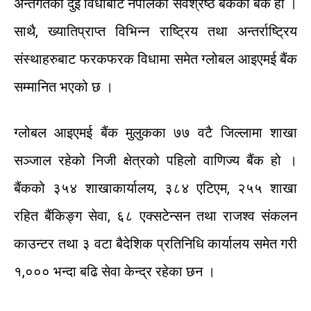
अन्तर्गतका
दुई
विधाबाट
नेपालको
सर्वश्रेष्ठ
बैंकका
बैंक
होे
।
साथै
,
ख्यातिप्राप्त
विभिन्न
राष्ट्रिय
तथा
अन्तर्राष्ट्रिय
संस्थाहरुबाट
फरकफरक
विधामा
समेत
ग्लोबल
आइएमई
बैंक
सम्मानित
भएको
छ
।
ग्लोबल
आइएमई
बैंक
मुलुकका
७७
वटै
जिल्लामा
शाखा
सञ्जाल
रहेको
निजी
क्षेत्रको
पहिलो
वाणिज्य
बैंक
हो
।
बैंकको
३५४
शाखा
कार्यालय
,
३८४
एटिएम
,
२५५
शाखा
रहित
बैंकिङ्ग
सेवा
,
६८
एक्सटेन्सन
तथा
राजश्व
संकलन
काउन्टर
तथा
३
वटा
बैदेशिक
प्रतिनिधि
कार्यालय
समेत
गरी
१
,
०००
भन्दा
बढि
सेवा
केन्द्र
रहेका
छन
।