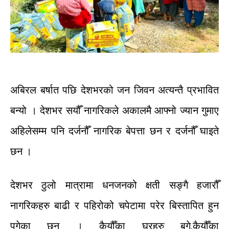
अबिरल
बर्षात
पछि
देशभरको
जन
जिवन
अत्यन्तै
प्रभावित
बन्यो
।
देशभर
सयौँ
नागरिकले
अकालमै
आफ्नो
ज्यान
गुमाए
अहिलेसम्म
पनि
दर्जनौँ
नागरिक
बेपत्ता
छन
र
दर्जनौँ
घाइते
छन
।
देशभर
ठुलो
मात्रामा
धनजनको
क्षती
सङ्गै
हजारौँ
नागरिकहरु
बाढी
र
पहिरोको
चपेटामा
परेर
बिस्तापित
हुन
पुगेका
छन
।
कैयौँका
घरहरु
बगे
,
कैयौँका