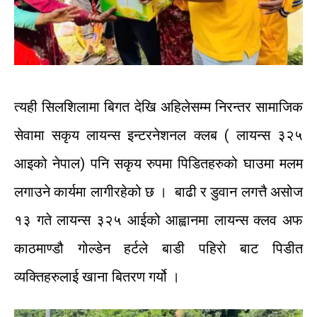
त्यही
सिलशिलामा
बिगत
देखि
अहिलेसम्म
निरन्तर
सामाजिक
सेवामा
सकृय
लायन्स
इन्टरनेशनल
क्लब
(
लायन्स
३२५
आइको
नेपाल
)
पनि
सकृय
रुपमा
पिडितहरुको
घाउमा
मलम
लगाउने
कार्यमा
लागीरहेको
छ
।
बाढी
र
डुवान
लगत्तै
असोज
१३
गते
लायन्स
३२५
आई
को
आह्वानमा
लायन्स
क्लव
अफ
काठमाण्डौ
गोल्डेन
हर्टले
बाडी
पहिरो
बाट
पिडीत
व्यक्तिहरुलाई
खाना
बितरण
गर्यो
।