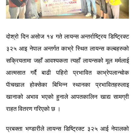
दोश्रो
दिन
असोज
१४
गते
लायन्स
अन्तर्राष्ट्रिय
डिष्ट्रिक्ट
३२५
आइ
नेपाल
अन्तर्गत
काभ्रे स्थित
लायन्स
कल्बहरुको
सक्रियतामा
जहाँ
आवश्यकता
त्यहाँ
लायन्सको
मूल
मर्मलाई
आत्मसात
गर्दै
बाढी
पहिरो
प्रभावित
काभ्रेपलान्चोक
पॅाचखाल
होक्सेका
बिभिन्न
स्थानका
प्रभावितहरुलाइ
खानाको
अभाव
भएको
हुनाले
आपतकालिन
खाद्य
सामग्री
राहत
वितरण
गरिएको
छ
।
प्रबक्ता
भण्डारीले
लायन्स
डिष्ट्रिक्ट
३२५
आई
नेपालको