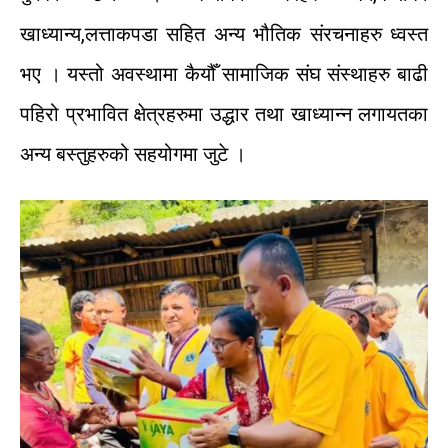
खाध्यान्य
,
लत्ताकपडा
सहित
अन्य
भौतिक
संरचनाहरु
ध्वस्त
भए
।
यस्तो
अवस्थामा
कैयौँ
सामाजिक
संघ
संस्थाहरु
बाढी
पहिरो
प्रभावित
क्षेत्रहरुमा
उद्धार
तथा
खाध्यान्न
लगायतका
अन्य
बस्तुहरुको
सहयोगमा
जुटे
।