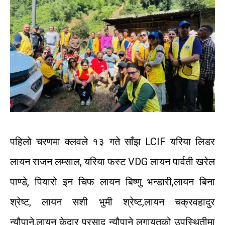
पहिलो
चरणमा
क्लवले
१३
गते
साँझ
LCIF
यरिया
लिडर
लायन
राजन
लम्साल
,
यरिया
फस्ट
VDG
लायन
पार्वती
खरेल
पाण्डे
,
पियारो
इन
चिफ
लायन
बिष्णु
भन्डारी
,
लायन
बिना
श्रेष्ट
,
लायन
सशी
भुमी
श्रेष्ट
,
लायन
चक्रवहादुर
न्यौपाने
,
लायन
केदार प्रसाद
न्यौपाने
लगायतको
उपस्थितीमा