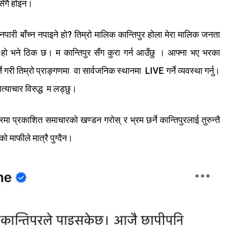
सँगै
होइन।
नपारी
बाँच्न
नपाइने
हो
?
तिम्रो
मालिक
कान्तिपुर
होला
मेरा
मालिक
जनता
हो
भने
ठिक
छ।
म
कान्तिपुर सँग
कुरा
गर्न
आउँछु ।
आफ्ना
भए
भरका
ने
गरी
तिम्रो
प्राङ्गणमा
वा
सार्वजनिक
स्थानमा
LIVE
गर्ने
व्यवस्था
गर्नु।
त्याचार
विरुद्ध
म
लड्छु।
ुरमा
प्रकाशित
समाचारको
खण्डन
गरोस्
र
भ्रम
छर्ने
कान्तिपुरलाई
तुरुन्तै
ेको
माफीले
मात्रै
पुग्दैन।