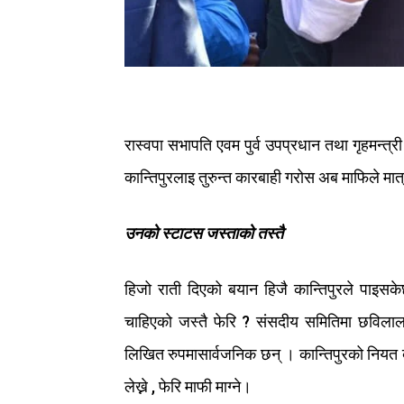
रास्वपा
सभापति
एवम
पुर्व
उपप्रधान
तथा
गृहमन्त्री
कान्तिपुरलाइ
तुरुन्त
कारबाही
गरोस
अब
माफिले
मात
उनको
स्टाटस
जस्ताको
तस्तै
हिजो
राती
दिएको
बयान
हिजै
कान्तिपुरले
पाइसक
चाहिएको
जस्तै
फेरि
?
संसदीय
समितिमा
छविला
लिखित
रुपमा
सार्वजनिक
छन् ।
कान्तिपुरको
नियत
लेख्ने
,
फेरि
माफी
माग्ने।