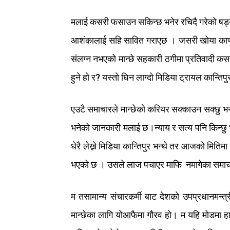
मलाई
कसरी
फसाउन
सकिन्छ
भनेर
रचिदै
गरेको
षड्
आशंकालाई
सहि
सावित
गराएछ ।
जसरी
खोया
काण
संलग्न
नभएको
मान्छे
सहकारी
ठगीमा
प्रतिवादी
कस
हुने
हो
र
?
यस्तो
घिन
लाग्दो
मिडिया
ट्रायल
कान्तिपु
एउटै
समाचारले
मान्छेको
करियर
सक्काउन
सक्छु
भन
भनेको
जानकारी
मलाई
छ।न्याय
र
सत्य
पनि
किन्छु
धेरै
लेख्ने
मिडिया
कान्तिपुर
भन्थे
तर
आजको
मितिमा
भएको
छ ।
उसले
लाज
पचाएर
माफि
नमागेका
समाच
म
त
सामान्य
संचारकर्मी
बाट
देशको
उपप्रधानमन्त्र
मान्छेका
लागि
यो
आफैमा
गौरव
हो।
म
यहि
मोडमा
हा