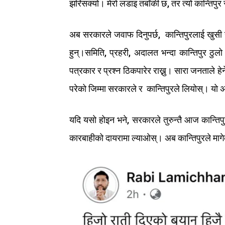
झरिसक्यो।
मेरो
लडाइ
त
बाँकी
छ
,
तर
त्यो
कान्तिपुर
अब
सरकारले
जवाफ
दिनुपर्छ
,
कान्तिपुरलाई
खुसी
हुन्।
समिति
,
प्रहरी
,
अदालत
भन्दा
कान्तिपुर
ठुलो
पत्रकार
र
प्रश्न
ठिक
पारेर
राख्नु।
सारा
जनताले
हेर्
परेको
जिम्मा
सरकारले
र
कान्तिपुरले
लियोस्।
यो
अ
यदि
यसो
होइन
भने
,
सरकारले
तुरुन्तै
आज
कान्तिप
कारबाहीको
दायरामा
ल्याओस्।
अब
कान्तिपुरले
माग