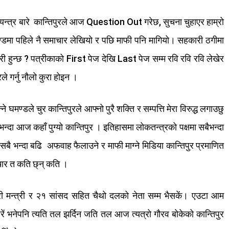
यन्त्र
बारे
कान्तिपुरले
आज
Question Out
गरेछ
,
सुचना
चुहाएर
हाम्रो
्डमा
पहिले
नै
समाचार
लेखियो
र
पछि
माफी
पनि
मागियो।
सहकारी
ठगीमा
री
हुन्छ
?
पत्रीकाको
First
पेज
देखि
Last
पेज
सम्म
रवि
रवि
रवि
लेखेर
रले
गर्नु
नौलो
कुरा
होइन ।
्ने
घमण्डले
चुर
कान्तिपुरले
आफ्नो
पुरै
शक्ति
र
सम्पत्ति
मेरा
विरुद्ध
लगाउछु
भन्दा
आज
कहाँ
पुग्यो
कान्तिपुर ।
इतिहासमा
लोकतन्त्रको
पक्षमा
सबैभन्दा
सबै
भन्दा
बढि
अफवाह
फैलाउने
र
माफी
माग्ने
मिडिया
कान्तिपुर
प्रमाणित
ार
त
कति
छ्न्
कति ।
ी
मन्त्री
र
२१
सांसद
सहित
चैथो
दलको
नेता
सम्म
भैसकें।
एउटा
आम
रें
भनेपनि
त्यति
तल
झर्दिन
जति
तल
आज
त्यत्रो
गौरव
बोकेको
कान्तिपुर