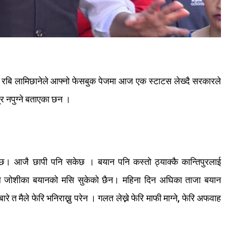
रबि
लामिछानेले
आफ्नो
फेसबुक
पेजमा
आज
एक
स्टाटस
लेख्दै
सरकारले
्र
नपुग्ने
बताएका
छन
।
ेछ।
आजै
छापी पनि
सकेछ ।
बयान
पनि
कस्तो
ठ्याक्कै
कान्तिपुरलाई
ल
जोशीका
बयानको
मसि
सुकेको
छैन।
महिना
दिन
अघिका
ताजा
बयान
बारे
त
मैले
फेरि
भनिराख्नु
परेन ।
गलत
लेख्ने
फेरि
माफी
माग्ने
,
फेरि
अफवाह