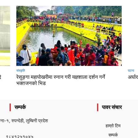
संस्कृति
घटना
ै
रेसुङ्गा महापोखरीमा स्नान गरी यज्ञशाला दर्शन गर्ने
अर्घा
भक्तजनको भिड
सम्पर्क
पावर संचार
ैना-१, रुपन्देही, लुम्बिनी प्रदेश
हाम्रो टिम
सम्पर्क
९८४१२५१०४५